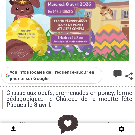
Vos infos locales de Frequence-sud.fr en
priorité sur Google
Chasse aux oeufs, promenades en poney, ferme
pédagogique... le Château de la moutte fête
Pâques le 8 avril.
Pour célébrer l’arrivée du printemps, les enfants
𝗮̂𝗴𝗲́𝘀 𝗱𝗲 𝟯 𝗮̀ 𝟱 𝗮𝗻𝘀 𝗲𝘁 𝘀𝗰𝗼𝗹𝗮𝗿𝗶𝘀𝗲́𝘀 𝗲𝗻