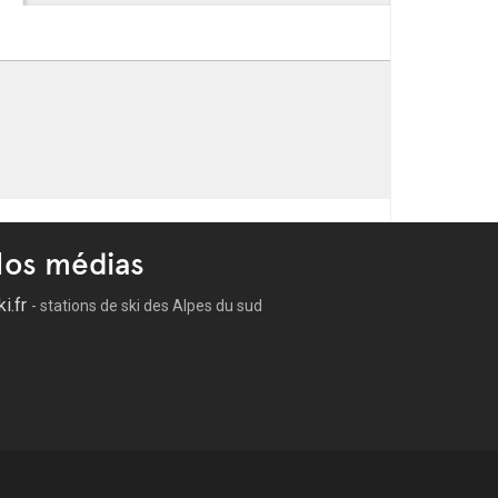
os médias
ki.fr
- stations de ski des Alpes du sud