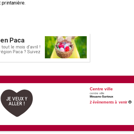
printanière.
 en Paca
out le mois d'avril !
région Paca ? Suivez
Centre ville
centre ville
Mouans-Sartoux
JE VEUX Y
2 évènements à venir
ALLER !
Du 30/06/2026 au 31/08/2026
Du 04/07/2026 au 29/08/2026