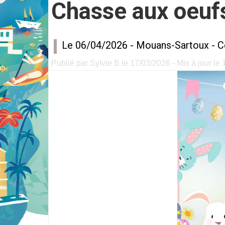
Chasse aux oeuf
Le 06/04/2026 -
Mouans-Sartoux
-
C
Publié par Sylvie B le 17/03/2026 - Mis à jour le