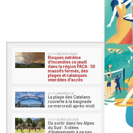
MA 
05/08
RÉGION PACA
Risques extrême
d'incendies ce jeudi
dans la région PACA : 50
massifs fermés, des
plages et calanques
interdites d'accès
05/08
MARSEILLE
La plage des Catalans
rouverte à la baignade
ce mercredi après-midi
05/08
ALPES DU SUD
Où sortir dans les Alpes
du Sud : 5 idées
d'événements à ne pas