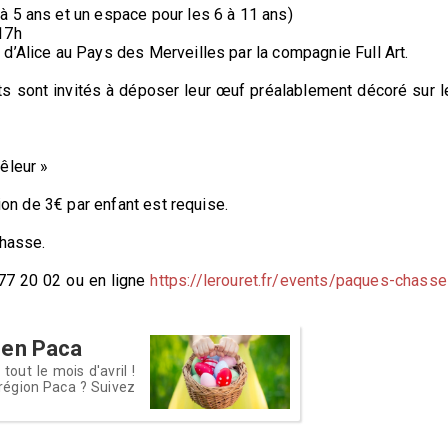
à 5 ans et un espace pour les 6 à 11 ans)
17h
d’Alice au Pays des Merveilles par la compagnie Full Art.
s sont invités à déposer leur œuf préalablement décoré sur l
êleur »
tion de 3€ par enfant est requise.
chasse.
 77 20 02 ou en ligne
https://lerouret.fr/events/paques-chasse
 en Paca
out le mois d'avril !
région Paca ? Suivez