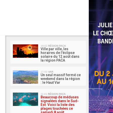
MA 
19:02
RÉGION PACA
Ville par ville, les
horaires de l'éclipse
solaire du 12 août dans
la région PACA
17:52
VAR
Un seul massif fermé ce
weekend dans la région
: le Haut Var
11:41
RÉGION PACA
Beaucoup de méduses
signalées dans le Sud-
Est: Voici la liste des
plages touchées ce
samedi 8 août