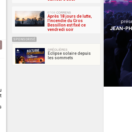
07/08
CORRENS
Après 18 jours de lutte,
l'incendie du Gros
Bessillon est fixé ce
vendredi soir
SPONSORISÉ
GRÉOLIÈRES
Eclipse solaire depuis
les sommets
u
t
s