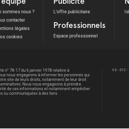
'équipe
Publicité
N
i sommes nous ?
L'offre publicitaire
Is
us contacter
Professionnels
ntions légales
Espace professionnel
fos cookies
é n° 78-17 du 6 janvier 1978 relative à
V.6 - S1C -
, nous nous engageons à informer les personnes qui
re site de leurs droits, notamment de leur droit
s nominatives. Nous nous engageons à prendre
curité de ces informations et notamment empêcher
s ou communiquées à des tiers.