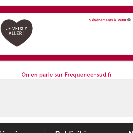
5 évènements à venir
JE VEUX Y
Du 30/06/2026 au 31/08/2026
Du 24/07/2026 au 28/08/2026
ALLER !
Cerveau !
12/08/2026 -
Pluie d'étoiles f
15/08/2026 -
Les Festivités du
Voir tous les évènements
On en parle sur Frequence-sud.fr