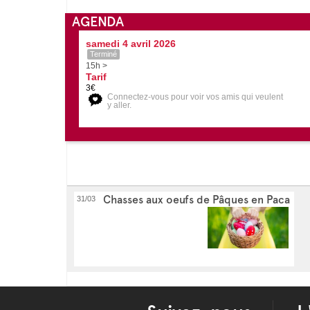
AGENDA
samedi 4 avril 2026
Terminé
15h >
Tarif
3€
Connectez-vous pour voir vos amis qui veulent
y aller.
Chasses aux oeufs de Pâques en Paca
31/03