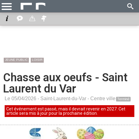
JEUNE PUBLIC
LOISIR
Chasse aux oeufs - Saint
Laurent du Var
Le 05/04/2026 -
Saint-Laurent-du-Var
-
Centre ville
Terminé
Cet événement est passé, mais il devrait revenir en 2027. Cet
article sera mis à jour pour la prochaine édition.