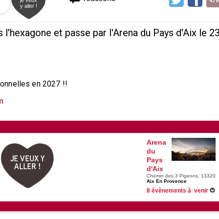
y aller !
s l'hexagone et passe par l'Arena du Pays d'Aix le 2
onnelles en 2027 !!
m
Arena
du
JE VEUX Y
Pays
ALLER !
d'Aix
Chemin des 3 Pigeons, 13320
Aix En Provence
8 évènements à venir
26/09/2026 -
La légende de Mo
17/12/2026 -
Redouane Boughe
30/01/2027 -
Toujours vivant 
20/03/2027 -
L'âge bête