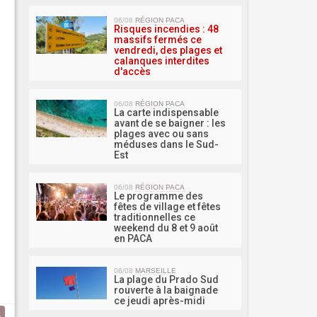
MA 
06/08
RÉGION PACA
Risques incendies : 48
massifs fermés ce
vendredi, des plages et
calanques interdites
d'accès
06/08
RÉGION PACA
La carte indispensable
avant de se baigner : les
plages avec ou sans
méduses dans le Sud-
Est
06/08
RÉGION PACA
Le programme des
fêtes de village et fêtes
traditionnelles ce
weekend du 8 et 9 août
en PACA
06/08
MARSEILLE
La plage du Prado Sud
rouverte à la baignade
ce jeudi après-midi