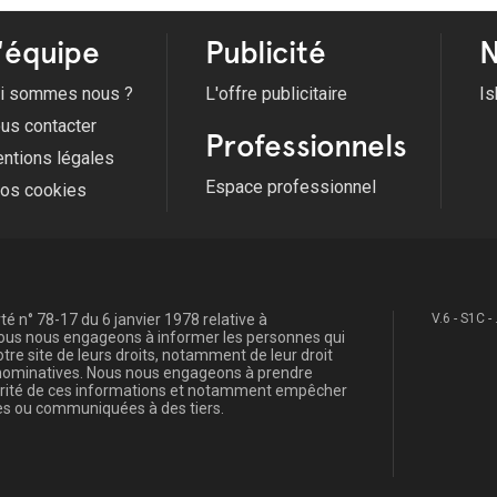
Voir tous les évènements
'équipe
Publicité
N
i sommes nous ?
L'offre publicitaire
Is
us contacter
Professionnels
ntions légales
Espace professionnel
fos cookies
é n° 78-17 du 6 janvier 1978 relative à
V.6 - S1C -
, nous nous engageons à informer les personnes qui
re site de leurs droits, notamment de leur droit
s nominatives. Nous nous engageons à prendre
curité de ces informations et notamment empêcher
s ou communiquées à des tiers.