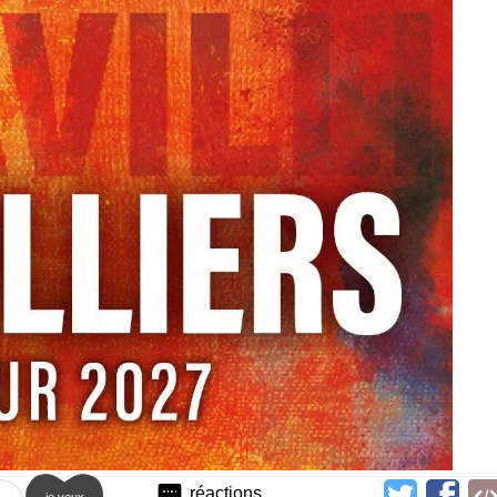
réactions
je veux