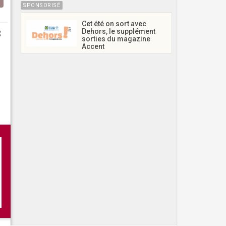
SPONSORISÉ
Cet été on sort avec
Dehors, le supplément
3
sorties du magazine
Accent
nte-Cristo - Le musical
raba - Mon premier spectacle
- 500 choristes chantent avec Johnny Hallyday