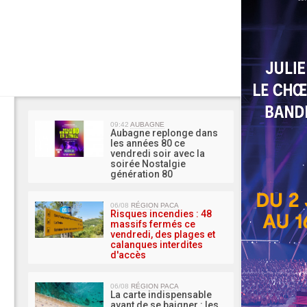
MA 
09:42
AUBAGNE
Aubagne replonge dans
les années 80 ce
vendredi soir avec la
soirée Nostalgie
génération 80
06/08
RÉGION PACA
Risques incendies : 48
massifs fermés ce
vendredi, des plages et
calanques interdites
d'accès
06/08
RÉGION PACA
La carte indispensable
avant de se baigner : les