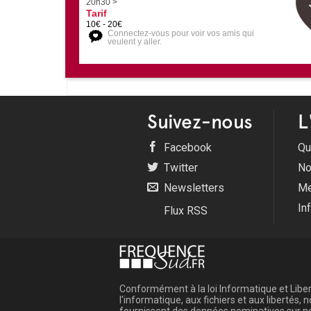
20h30 >
Tarif
10€ - 20€
Connectez-vous pour voir vos amis qui
veulent y aller.
Suivez-nous
L
Facebook
Qu
Twitter
No
Newsletters
Me
In
Flux RSS
Conformément à la loi Informatique et Libert
l'informatique, aux fichiers et aux libertés
fournissent des données nominatives sur not