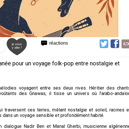
réactions
je veux
y aller !
anée pour un voyage folk-pop entre nostalgie et
élodies voyagent entre ses deux rives. Héritier des chant
oûtants des Gnawas, il tisse un univers où l’arabo-andalo
ui traversent ces terres, mêlant nostalgie et soleil, racines e
s dans un voyage sensible et profondément habité.
en dialogue Nadir Ben et Manal Gherbi, musicienne algérienn