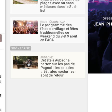
plages avec ou sans
méduses dans le Sud-
Est
06/08
RÉGION PACA
Le programme des
fêtes de village et fêtes
traditionnelles ce
weekend du 8 et 9 août
en PACA
SPONSORISÉ
AUBAGNE
Cet été à Aubagne,
partez sur les pas de
Pagnol : les balades
théâtrales nocturnes
sont de retour
s
u
t
e