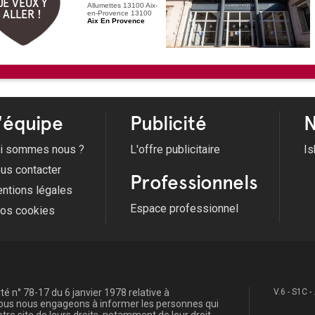
JE VEUX Y
Allumettes 13100 Aix-
ALLER !
en-Provence 13100
Aix En Provence
'équipe
Publicité
N
i sommes nous ?
L'offre publicitaire
Is
us contacter
Professionnels
ntions légales
Espace professionnel
fos cookies
é n° 78-17 du 6 janvier 1978 relative à
V.6 - S1C -
, nous nous engageons à informer les personnes qui
re site de leurs droits, notamment de leur droit