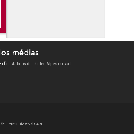
os médias
ki.fr
- stations de ski des Alpes du sud
 .db1 - 2023 - Ifestival SARL