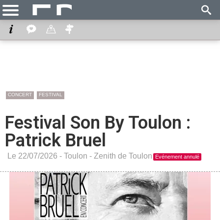
CONCERT
FESTIVAL
Festival Son By Toulon :
Patrick Bruel
Le 22/07/2026 -
Toulon
-
Zenith de Toulon
Evénement annulé