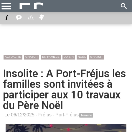
ACTUALITÉ
GRATUIT
EN FAMILLE
LOISIR
NOËL
GRATUIT
Insolite : A Port-Fréjus les
familles sont invitées à
participer aux 10 travaux
du Père Noël
Le 06/12/2025 -
Fréjus
-
Port-Fréjus
Terminé