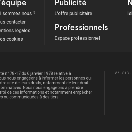
'équipe
Publicité
N
i sommes nous ?
L'offre publicitaire
Is
us contacter
Professionnels
ntions légales
Espace professionnel
fos cookies
é n° 78-17 du 6 janvier 1978 relative à
V.6 - S1C -
, nous nous engageons à informer les personnes qui
re site de leurs droits, notamment de leur droit
s nominatives. Nous nous engageons à prendre
curité de ces informations et notamment empêcher
s ou communiquées à des tiers.