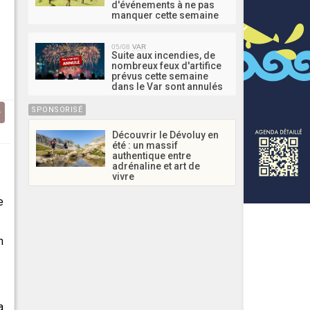
d'événements à ne pas
manquer cette semaine
05/08
VAR
Suite aux incendies, de
nombreux feux d'artifice
prévus cette semaine
dans le Var sont annulés
SPONSORISÉ
Découvrir le Dévoluy en
été : un massif
authentique entre
adrénaline et art de
vivre
e
n
a