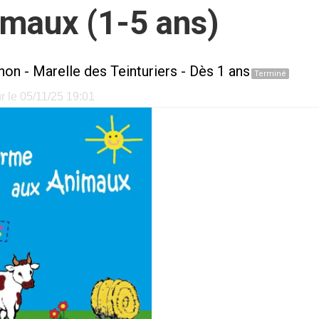
imaux (1-5 ans)
non
-
Marelle des Teinturiers
- Dès 1 ans
Terminé
r le 05/11/25 19:01