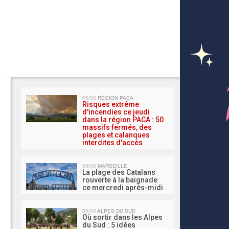
MA 
05/08
RÉGION PACA
Risques extrême
d'incendies ce jeudi
dans la région PACA : 50
massifs fermés, des
plages et calanques
interdites d'accès
05/08
MARSEILLE
La plage des Catalans
rouverte à la baignade
ce mercredi après-midi
05/08
ALPES DU SUD
Où sortir dans les Alpes
du Sud : 5 idées