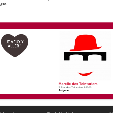
gne.
JE VEUX Y
ALLER !
Marelle des Teinturiers
5 Rue des Teinturiers 84000
Avignon