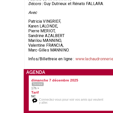
Décors :
Guy Dutrieux et Rénato FALLARA.
Avec
Patricia VINGRIEF,
Karen LALONDE,
Pierre MERIOT,
Sandrine AZALBERT
Marilou MANNINO,
Valentine FRANCIA,
Marc-Gilles MANNINO.
Infos/Billettreie en ligne :
www.lachaudronnerie
AGENDA
dimanche 7 décembre 2025
Terminé
17h >
Tarif
NC
Connectez-vous pour voir vos amis qui veulent
y aller.