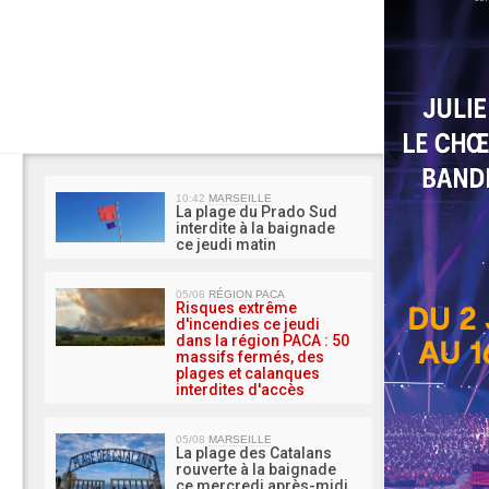
MA 
10:42
MARSEILLE
La plage du Prado Sud
interdite à la baignade
ce jeudi matin
05/08
RÉGION PACA
Risques extrême
d'incendies ce jeudi
dans la région PACA : 50
massifs fermés, des
plages et calanques
interdites d'accès
05/08
MARSEILLE
La plage des Catalans
rouverte à la baignade
ce mercredi après-midi