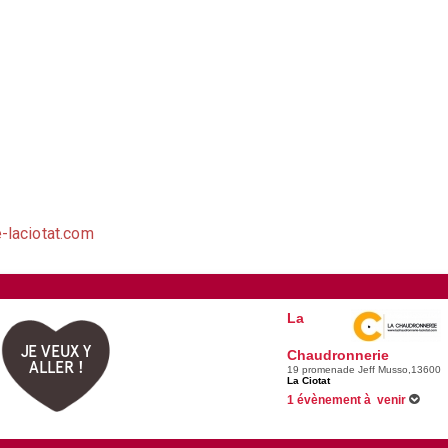
-laciotat.com
La
JE VEUX Y
Chaudronnerie
ALLER !
19 promenade Jeff Musso,13600
La Ciotat
1 évènement à venir
07/11/2026 -
Tarag !