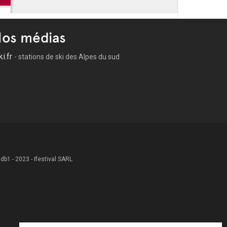
os médias
ki.fr
- stations de ski des Alpes du sud
 .db1 - 2023 - Ifestival SARL