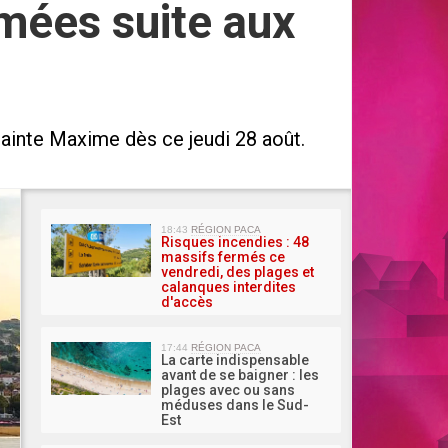
mées suite aux
 Sainte Maxime dès ce jeudi 28 août.
MA 
18:43
RÉGION PACA
Risques incendies : 48
massifs fermés ce
vendredi, des plages et
calanques interdites
d'accès
17:44
RÉGION PACA
La carte indispensable
avant de se baigner : les
plages avec ou sans
méduses dans le Sud-
Est