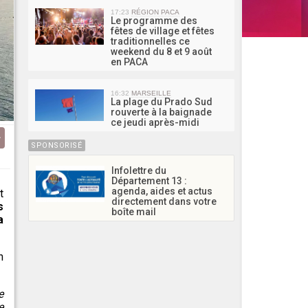
17:23
RÉGION PACA
Le programme des
fêtes de village et fêtes
traditionnelles ce
weekend du 8 et 9 août
en PACA
16:32
MARSEILLE
La plage du Prado Sud
rouverte à la baignade
ce jeudi après-midi
SPONSORISÉ
Infolettre du
Département 13 :
agenda, aides et actus
t
directement dans votre
s
boîte mail
a
n
e
e