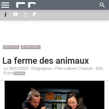
SPECTACLE
JEUNE PUBLIC
La ferme des animaux
Le 08/11/2025 -
Draguignan
-
Pôle culturel Chabran
- Dès
9 ans
Terminé