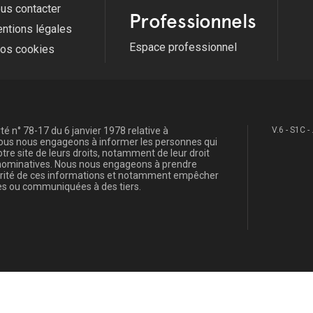
us contacter
Professionnels
ntions légales
Espace professionnel
fos cookies
é n° 78-17 du 6 janvier 1978 relative à
V.6 - S1C -
, nous nous engageons à informer les personnes qui
re site de leurs droits, notamment de leur droit
s nominatives. Nous nous engageons à prendre
curité de ces informations et notamment empêcher
s ou communiquées à des tiers.