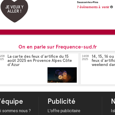
Sausset-les-Pins
JE VEUX Y
7 évènements à venir
ALLER !
Du 29/06/2026 au 31/08/2026
Du 01/07/2026 au 26/08/2026
Du 03/07/2026 au 22/08/2026
Du 04/07/2026 au 29/08/2026
Voir tous les évènements
On en parle sur Frequence-sud.fr
La carte des feux d'artifice du 15
14, 15, 16 ou 
5/08
14/08
025
2025
août 2025 en Provence Alpes Côte
feux d'artif
d'Azur
weekend dan
'équipe
Publicité
N
i sommes nous ?
L'offre publicitaire
Is