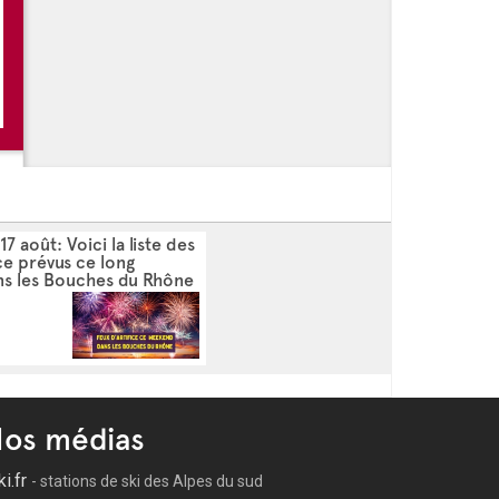
 -
Les festivités de l'été - Sausset les Pins
 -
Festi'Vespérales
 -
Marché nocturne - Sausset les Pins
 -
Les podiums de l'été
17 août: Voici la liste des
ice prévus ce long
s les Bouches du Rhône
os médias
ki.fr
- stations de ski des Alpes du sud