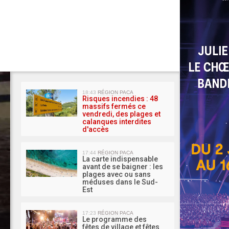
MA 
18:43
RÉGION PACA
Risques incendies : 48
massifs fermés ce
vendredi, des plages et
calanques interdites
d'accès
17:44
RÉGION PACA
La carte indispensable
avant de se baigner : les
plages avec ou sans
méduses dans le Sud-
Est
17:23
RÉGION PACA
Le programme des
fêtes de village et fêtes