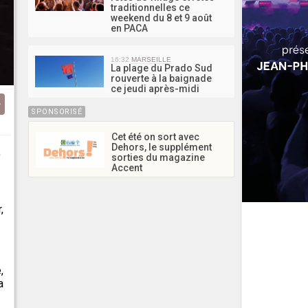
traditionnelles ce
weekend du 8 et 9 août
en PACA
16:32
MARSEILLE
La plage du Prado Sud
rouverte à la baignade
ce jeudi après-midi
SPONSORISÉ
Cet été on sort avec
Dehors, le supplément
à
sorties du magazine
Accent
,
,
a