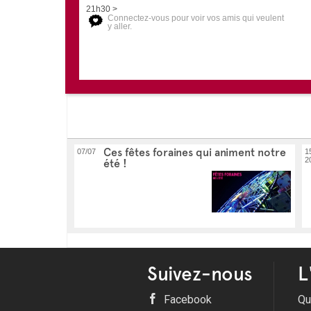
21h30 >
Connectez-vous pour voir vos amis qui veulent
y aller.
Ces fêtes foraines qui animent notre
07/07
1
2
été !
Suivez-nous
L
Facebook
Qu