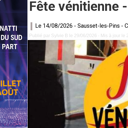
Fête vénitienne -
Le 14/08/2026 -
Sausset-les-Pins
-
C
Publié par Sylvie B le 29/06/2026 - Mis à jour le