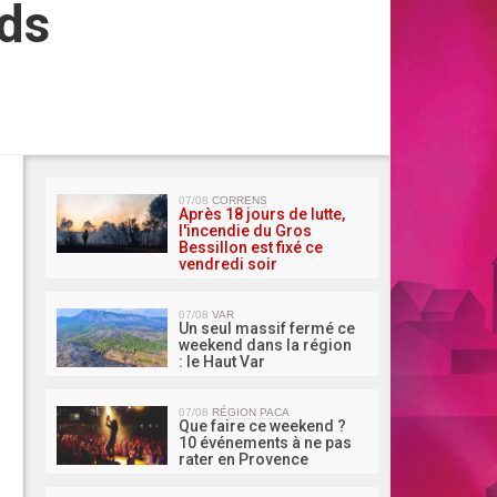
nds
MA 
07/08
CORRENS
Après 18 jours de lutte,
l'incendie du Gros
Bessillon est fixé ce
vendredi soir
07/08
VAR
Un seul massif fermé ce
weekend dans la région
: le Haut Var
07/08
RÉGION PACA
Que faire ce weekend ?
10 événements à ne pas
rater en Provence