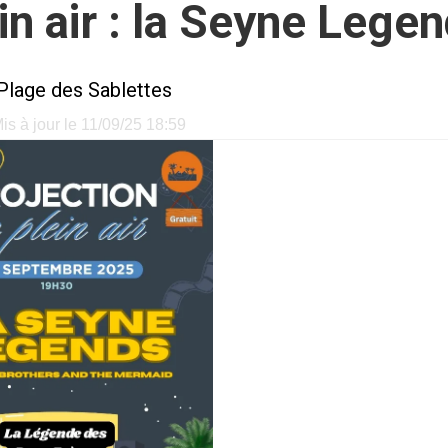
in air : la Seyne Lege
Plage des Sablettes
s à jour le 11/09/25 18:59