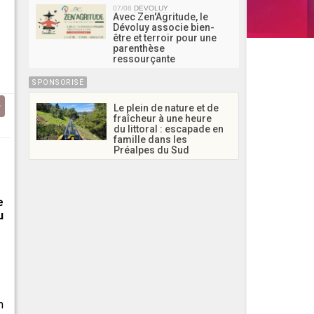
07/08
DEVOLUY
Avec Zen'Agritude, le
Dévoluy associe bien-
être et terroir pour une
parenthèse
ressourçante
SPONSORISÉ
Le plein de nature et de
fraîcheur à une heure
du littoral : escapade en
famille dans les
Préalpes du Sud
e
u
n