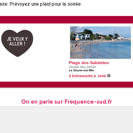
ire. Prévoyez une plaid pour la soirée.
JE VEUX Y
ALLER !
Plage des Sablettes
Chemin Rey, 83500
La Seyne-sur-Mer
4 évènements à venir
12/08/2026 -
Feux d'artifice aux Sablettes
19/08/2026 -
Feux d'artifice aux Sablettes
26/08/2026 -
Fête de La Libération - La Sey
26/08/2026 -
Feux d'artifice aux Sablettes
On en parle sur Frequence-sud.fr