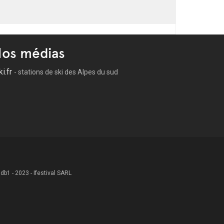
os médias
ki.fr
- stations de ski des Alpes du sud
 .db1 - 2023 - Ifestival SARL