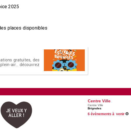
Voice 2025
e des places disponibles
tions gratuites, des
lein-air... découvrez
Centre Ville
Centre Ville
Brignoles
JE VEUX Y
6 évènements à venir
ALLER !
Du 16/06/2026 au 31/08/2026
Du 02/07/2026 au 27/08/2026
13/08/2026 -
Jeudis music live
Du 15/08/2026 au 16/08/2026