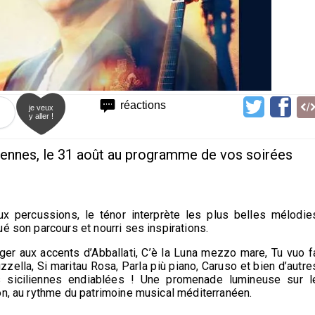
réactions
je veux
y aller !
aliennes, le 31 août au programme de vos soirées
ux percussions, le ténor interprète les plus belles mélodie
ué son parcours et nourri ses inspirations.
ager aux accents d’Abballati, C’è la Luna mezzo mare, Tu vuo f
zzella, Si maritau Rosa, Parla più piano, Caruso et bien d’autre
es siciliennes endiablées ! Une promenade lumineuse sur l
on, au rythme du patrimoine musical méditerranéen.