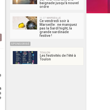
baignade jusqu'à nouvel
ordre
11:37
MARSEILLE
Ce vendredi soir à
Marseille : ne manquez
pas la Sardi'night, la
grande sardinade
festive !
SPONSORISÉ
TOULON
Les festivités de l'été à
Toulon
s
a
s
e