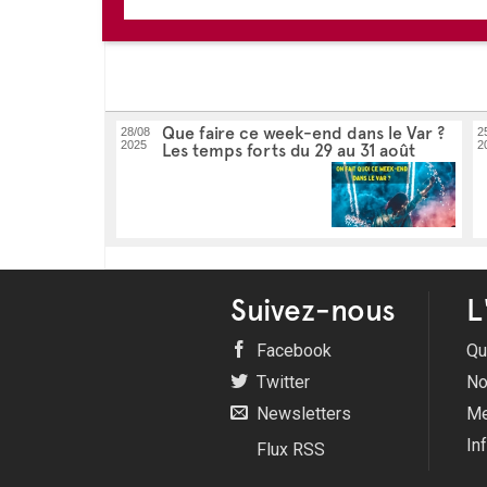
Que faire ce week-end dans le Var ?
28/08
2
2025
2
Les temps forts du 29 au 31 août
Suivez-nous
L
Facebook
Qu
Twitter
No
Newsletters
Me
In
Flux RSS