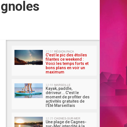
ignoles
MA 
12:57
RÉGION PACA
C'est le pic des étoiles
filantes ce weekend :
Voici les temps forts et
bons plans en voir un
maximum
12:55
MARSEILLE
Kayak, paddle,
dériveur... C'est le
moment de profiter des
activités gratuites de
l'Été Marseillais
12:25
CAGNES-SUR-MER
Une plage de Cagnes-
sur-Mer interdite à la