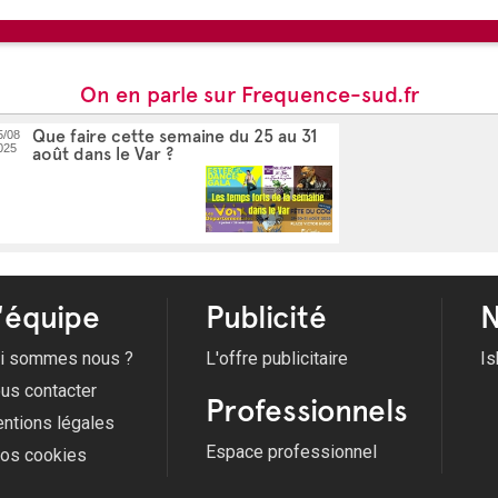
Voir tous les évènements
On en parle sur Frequence-sud.fr
Que faire cette semaine du 25 au 31
5/08
025
août dans le Var ?
'équipe
Publicité
N
i sommes nous ?
L'offre publicitaire
Is
us contacter
Professionnels
ntions légales
Espace professionnel
fos cookies