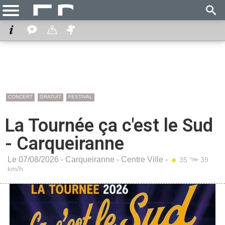
CONCERT
GRATUIT
FESTIVAL
La Tournée ça c'est le Sud
- Carqueiranne
Le 07/08/2026 -
Carqueiranne
-
Centre Ville
-
35 °
39
km/h