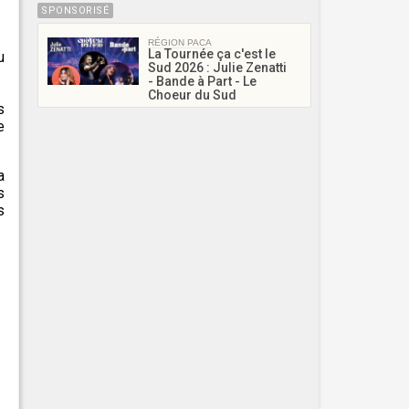
SPONSORISÉ
RÉGION PACA
La Tournée ça c'est le
u
Sud 2026 : Julie Zenatti
- Bande à Part - Le
Choeur du Sud
s
e
a
s
s