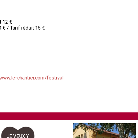
t 12 €
€ / Tarif réduit 15 €
www.le-chantier.com/festival
JE VEUX Y