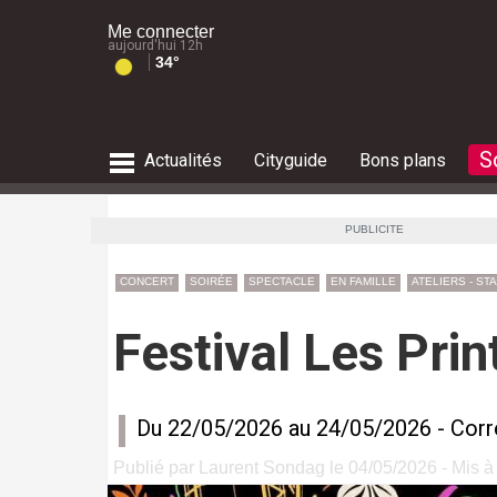
Me connecter
aujourd'hui 12h
34°
S
Actualités
Cityguide
Bons plans
culture
restaurants
actu musique
Expositions
Balades
Météo des plages
Marchés de Noël
RECHERCHE SORTIES FAMILLE
PUBLICITE
tourisme
shopping
salles de concerts
Musées
Météo des plages
Le guide des plages
Feux d'artifice de Noël
environnement
Salles d'exposition
le guide des plages
Présence des méduses sur les pla
RECHERCHE CITYGUIDE
RECHERCHE CONCERTS
RECHERCHE FÊTES
CONCERT
SOIRÉE
SPECTACLE
EN FAMILLE
ATELIERS - ST
& SPECTACLES
Lieux historiques
Alpes du Sud
RECHERCHE ACTUALITÉS
RECHERCHE LOISIRS
Risques 
Envie d'
Où sorti
Que fair
Que fair
Risques 
Été mars
Que fair
Festival Les Pr
Carte de l'accès aux massifs
RECHERCHE EXPOSITIONS
Présence des méduses sur les pla
RECHERCHE NATURE
Du 22/05/2026 au 24/05/2026 -
Corr
Publié par Laurent Sondag le 04/05/2026 - Mis à 