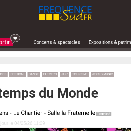
ortir
Concerts & spectacles
Expositions & patri
Les jeux concours du moment :
Toutes les invitations à gagner
Bons plans et réductions
ges
AGES
FESTIVAL
DANSE
ELECTRO
JAZZ
TOURISME
WORLD MUSIC
incendies : 48 massifs fermés ce vendredi, des plages 
un peu de fraîcheur en cette canicule ? Notre top 5 des
r dans les Alpes du Sud : 5 idées d'événements à ne p
e cette semaine du 3 au 9 août? Le guide des sorties
e cette semaine du 3 au 9 août? Le guide des sorties
incendies : 48 massifs fermés ce vendredi, des plages 
eillais : ce vendredi 24 juillet cap sur le stade nautiq
e cette semaine dans le Var ? Notre sélection des meille
La carte indispensable avant de se bai
Feu d'artifice, concerts, festivités.. 
Que faire cette semaine du 3 au 9 aoû
Que faire cette semaine du 3 au 9 août
Que faire cette semaine du 3 au 9 août
Incendie dans le Var, quelle est la situa
Voile, kayak, paddle : Marseille ouvre 
The Avener, Black M, Jean-Louis Aube
Le programme d
Le préfet du V
Que faire cett
Un voilier de 
Que faire cett
La plupart des
Risques incend
Une journée à 
intemps du Monde
ges
ens
-
Le Chantier - Salle la Fraternelle
Terminé
jour le 04/05/26 11:09