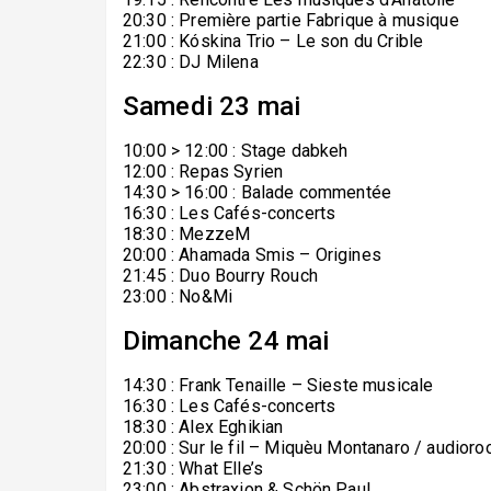
20:30 : Première partie Fabrique à musique
21:00 : Kóskina Trio – Le son du Crible
22:30 : DJ Milena
Samedi 23 mai
10:00 > 12:00 : Stage dabkeh
12:00 : Repas Syrien
14:30 > 16:00 : Balade commentée
16:30 : Les Cafés-concerts
18:30 : MezzeM
20:00 : Ahamada Smis – Origines
21:45 : Duo Bourry Rouch
23:00 : No&Mi
Dimanche 24 mai
14:30 : Frank Tenaille – Sieste musicale
16:30 : Les Cafés-concerts
18:30 : Alex Eghikian
20:00 : Sur le fil – Miquèu Montanaro / audior
21:30 : What Elle’s
23:00 : Abstraxion & Schön Paul