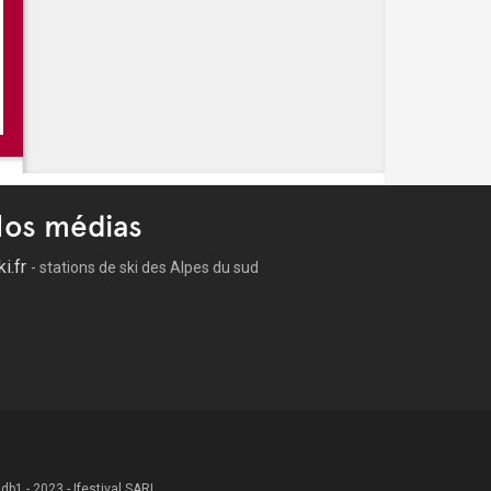
os médias
ki.fr
- stations de ski des Alpes du sud
 .db1 - 2023 - Ifestival SARL