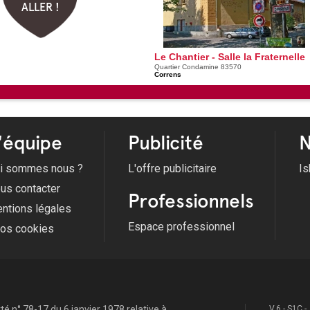
ALLER !
Le Chantier - Salle la Fraternelle
Quartier Condamine 83570
Correns
'équipe
Publicité
N
i sommes nous ?
L'offre publicitaire
Is
us contacter
Professionnels
ntions légales
Espace professionnel
fos cookies
é n° 78-17 du 6 janvier 1978 relative à
V.6 - S1C -