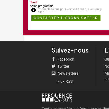
Tarif
selon programme
Connectez-vous pour voir vos amis qui veulent y
aller.
Suivez-nous
L
Facebook
Qu
Twitter
No
Newsletters
Me
In
Flux RSS
Conformément à la loi Informatique et Libert