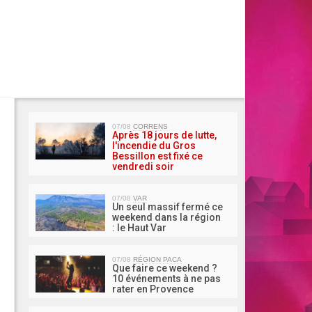
MA 
07/08
CORRENS
Après 18 jours de lutte,
l'incendie du Gros
Bessillon est fixé ce
vendredi soir
07/08
VAR
Un seul massif fermé ce
weekend dans la région
: le Haut Var
07/08
RÉGION PACA
Que faire ce weekend ?
10 événements à ne pas
rater en Provence