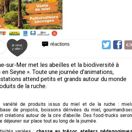
réactions
je veux
y aller !
e-sur-Mer met les abeilles et la biodiversité à
 en Seyne ». Toute une journée d'animations,
ustations attend petits et grands autour du monde
oduits de la ruche.
e variété de produits issus du miel et de la ruche : miel
à base de propolis, boissons dérivées du miel, gourmandise
et créations autour de la cire d’abeille. Des food-trucks seron
 déjeuner sur place tout au long de la journée.
tivités variées :
chasse au trésor,
ateliers pédagogique