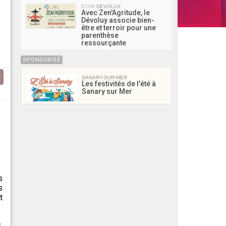
07/08
DEVOLUY
Avec Zen'Agritude, le
Dévoluy associe bien-
être et terroir pour une
parenthèse
ressourçante
SPONSORISÉ
SANARY-SUR-MER
Les festivités de l'été à
Sanary sur Mer
s
s
t
s
,