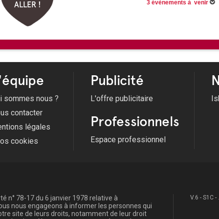
3 évènements à venir
ALLER !
Du 30/06/2026 au 31/08/2026
Du 03/07/2026 au 29/08/2026
Du 12/07/2026 au 11/08/2026
'équipe
Publicité
N
i sommes nous ?
L'offre publicitaire
Is
us contacter
Professionnels
ntions légales
Espace professionnel
fos cookies
é n° 78-17 du 6 janvier 1978 relative à
V.6 - S1C -
, nous nous engageons à informer les personnes qui
re site de leurs droits, notamment de leur droit