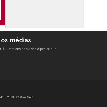
 -
L'été à la Garde
 -
Marché nocturne - La Garde
Lumière : Concert et spectacle de drones commémorant le
la Libération d'août 1944
éole
os médias
ki.fr
- stations de ski des Alpes du sud
 .db1 - 2023 - Ifestival SARL