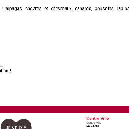
: alpagas, chèvres et chevreaux, canards, poussins, lapins
s…
tion !
Centre Ville
Centre Ville
La Garde
JE VEUX Y