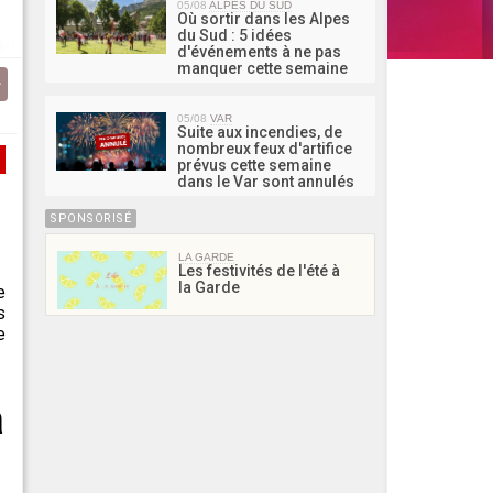
05/08
ALPES DU SUD
Où sortir dans les Alpes
du Sud : 5 idées
d'événements à ne pas
manquer cette semaine
05/08
VAR
Suite aux incendies, de
nombreux feux d'artifice
prévus cette semaine
dans le Var sont annulés
SPONSORISÉ
LA GARDE
Les festivités de l'été à
la Garde
e
s
e
a