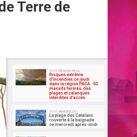
de Terre de
MA 
05/08
RÉGION PACA
Risques extrême
d'incendies ce jeudi
dans la région PACA : 50
massifs fermés, des
plages et calanques
interdites d'accès
05/08
MARSEILLE
La plage des Catalans
rouverte à la baignade
ce mercredi après-midi