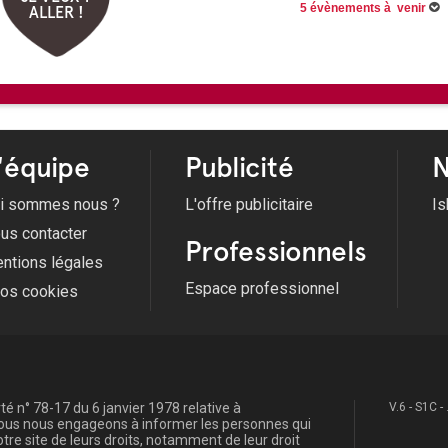
5 évènements à venir
ALLER !
Du 05/06/2026 au 31/08/2026
Du 09/07/2026 au 13/08/2026
11/08/2026 -
Du silence à la 
Débarquement de Provence et 
12/08/2026 -
La Compagnie Cr
Voir tous les évènements
'équipe
Publicité
N
i sommes nous ?
L'offre publicitaire
Is
us contacter
Professionnels
ntions légales
Espace professionnel
fos cookies
é n° 78-17 du 6 janvier 1978 relative à
V.6 - S1C -
, nous nous engageons à informer les personnes qui
re site de leurs droits, notamment de leur droit