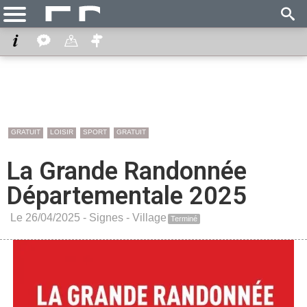
GRATUIT
LOISIR
SPORT
GRATUIT
La Grande Randonnée
Départementale 2025
Le 26/04/2025 -
Signes
-
Village
Terminé