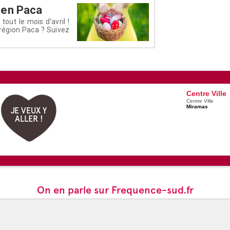
 en Paca
out le mois d'avril !
région Paca ? Suivez
Centre Ville
Centre Ville
Miramas
JE VEUX Y
ALLER !
On en parle sur Frequence-sud.fr