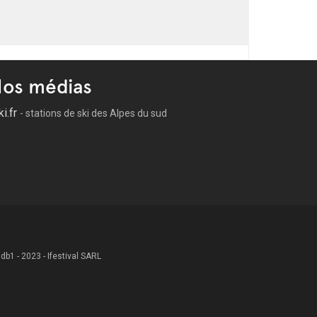
os médias
ki.fr
- stations de ski des Alpes du sud
 .db1 - 2023 - Ifestival SARL