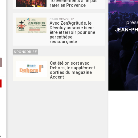
10 événements à ne pas
rater en Provence
07/08
DEVOLUY
Avec Zen'Agritude, le
Dévoluy associe bien-
être et terroir pour une
parenthèse
ressourçante
SPONSORISÉ
Cet été on sort avec
Dehors, le supplément
sorties du magazine
Accent
,