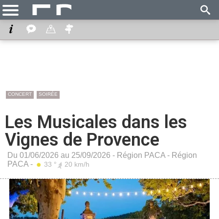
CONCERT
SOIRÉE
Les Musicales dans les
Vignes de Provence
Du 01/06/2026 au 25/09/2026 -
Région PACA
-
Région
PACA
-
33 °
20 km/h