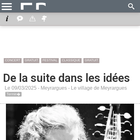
CONCERT
GRATUIT
FESTIVAL
CLASSIQUE
GRATUIT
De la suite dans les idées
Le 09/03/2025 -
Meyrargues
-
Le village de Meyrargues
Termin�