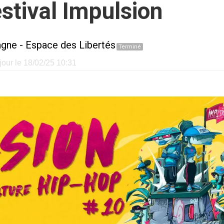
stival Impulsion
agne
-
Espace des Libertés
Terminé
jour le 18/02/25 10:31