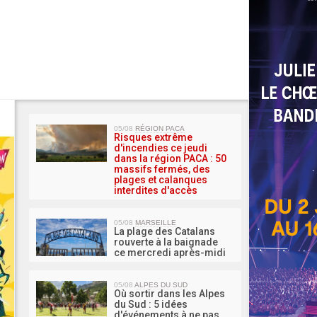
MA 
05/08
RÉGION PACA
Risques extrême
d'incendies ce jeudi
dans la région PACA : 50
massifs fermés, des
plages et calanques
interdites d'accès
05/08
MARSEILLE
La plage des Catalans
rouverte à la baignade
ce mercredi après-midi
05/08
ALPES DU SUD
Où sortir dans les Alpes
du Sud : 5 idées
d'événements à ne pas