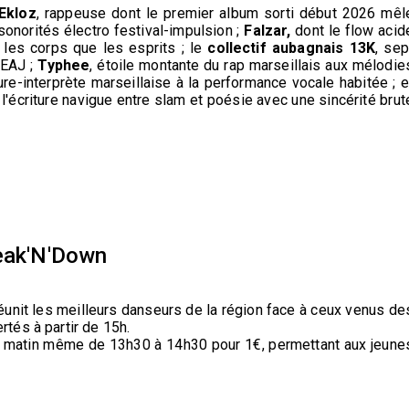
Ekloz
, rappeuse dont le premier album sorti début 2026 mêl
sonorités électro festival-impulsion ;
Falzar,
dont le flow acid
 les corps que les esprits ; le
collectif aubagnais 13K
, sep
'EAJ ;
Typhee
, étoile montante du rap marseillais aux mélodie
ure-interprète marseillaise à la performance vocale habitée ; e
 l'écriture navigue entre slam et poésie avec une sincérité brut
reak'N'Down
éunit les meilleurs danseurs de la région face à ceux venus de
rtés à partir de 15h.
 le matin même de 13h30 à 14h30 pour 1€, permettant aux jeune