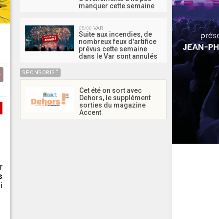
manquer cette semaine
05/08
VAR
Suite aux incendies, de
nombreux feux d'artifice
prévus cette semaine
dans le Var sont annulés
SPONSORISÉ
Cet été on sort avec
Dehors, le supplément
sorties du magazine
Accent
r
s
i