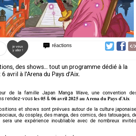
réactions
je veux
y aller !
ions, des shows... tout un programme dédié à la
6 avril à l'Arena du Pays d'Aix.
etite soeur de la famille Japan Manga Wave, une convention de
𝐞𝐬 𝟎𝟓 & 𝟎𝟔 𝐚𝐯𝐫𝐢𝐥 𝟐𝟎𝟐𝟓 𝐚𝐮 𝐀𝐫𝐞𝐧𝐚 𝐝𝐮 𝐏𝐚𝐲𝐬 𝐝'𝐀𝐢𝐱
itions et shows sont prévues autour de la culture japonaise
x sociaux, du cosplay, des manga, des comics, des tatouages, d
 sera une expérience inoubliable avec de nombreux invités