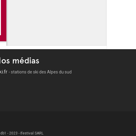
nte-Cristo - Le musical
raba - Mon premier spectacle
- 500 choristes chantent avec Johnny Hallyday
os médias
ki.fr
- stations de ski des Alpes du sud
 .db1 - 2023 - Ifestival SARL