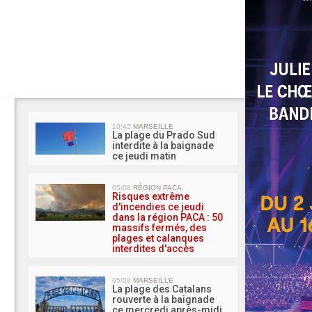
MA 
10:42
MARSEILLE
La plage du Prado Sud
interdite à la baignade
ce jeudi matin
05/08
RÉGION PACA
Risques extrême
d'incendies ce jeudi
dans la région PACA : 50
massifs fermés, des
plages et calanques
interdites d'accès
05/08
MARSEILLE
La plage des Catalans
rouverte à la baignade
ce mercredi après-midi