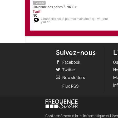
Terminé
Ouverture des portes Ã 9h30 >
Tarif
NC
Connectez-vous pour voir vos amis qui veulent
y aller.
Suivez-nous
L
Facebook
Qu
Twitter
No
Newsletters
Me
In
Flux RSS
Conformément à la loi Informatique et Libert