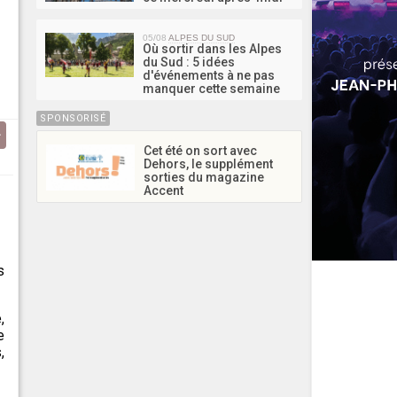
05/08
ALPES DU SUD
Où sortir dans les Alpes
du Sud : 5 idées
d'événements à ne pas
manquer cette semaine
SPONSORISÉ
Cet été on sort avec
Dehors, le supplément
sorties du magazine
Accent
s
,
e
,