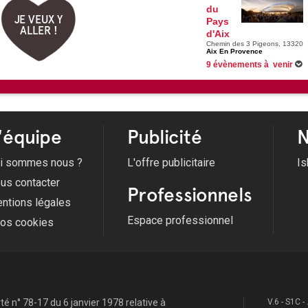
du
JE VEUX Y
Pays
ALLER !
d'Aix
Chemin des 3 Pigeons, 13320
Aix En Provence
9 évènements à venir
26/09/2026 -
La légende de Mo
17/12/2026 -
Redouane Boughe
30/01/2027 -
Toujours vivant 
20/03/2027 -
L'âge bête
Voir tous les évènements
'équipe
Publicité
N
i sommes nous ?
L'offre publicitaire
Is
us contacter
Professionnels
ntions légales
Espace professionnel
fos cookies
é n° 78-17 du 6 janvier 1978 relative à
V.6 - S1C -