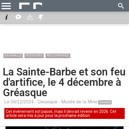
EN FAMILLE
FESTIVITÉS
FEU D'ARTIFICE
La Sainte-Barbe et son feu
d'artifice, le 4 décembre à
Gréasque
Le 04/12/2024 -
Greasque
-
Musée de la Mine
Terminé
Cet événement est passé, mais il devrait revenir en 2026. Cet
article sera mis à jour pour la prochaine édition.