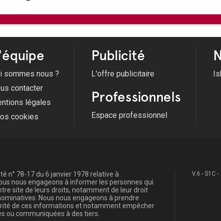
Voir tous les évènements
'équipe
Publicité
N
i sommes nous ?
L'offre publicitaire
Is
us contacter
Professionnels
ntions légales
Espace professionnel
fos cookies
é n° 78-17 du 6 janvier 1978 relative à
V.6 - S1C -
, nous nous engageons à informer les personnes qui
re site de leurs droits, notamment de leur droit
s nominatives. Nous nous engageons à prendre
curité de ces informations et notamment empêcher
s ou communiquées à des tiers.