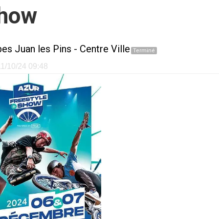
Show
bes Juan les Pins
-
Centre Ville
Terminé
 11/10/24 09:48