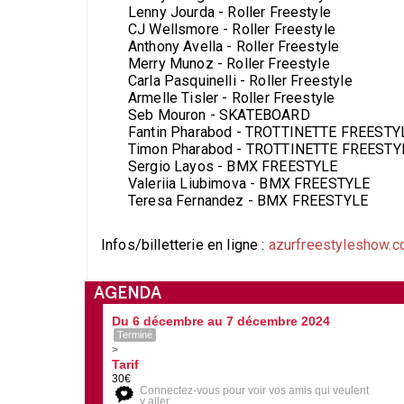
Lenny Jourda - Roller Freestyle ​
CJ Wellsmore - Roller Freestyle ​
Anthony Avella - Roller Freestyle ​
Merry Munoz - Roller Freestyle
Carla Pasquinelli - Roller Freestyle
Armelle Tisler - Roller Freestyle ​
Seb Mouron - SKATEBOARD
Fantin Pharabod - TROTTINETTE FREESTY
Timon Pharabod - TROTTINETTE FREESTYL
Sergio Layos - BMX FREESTYLE
Valeriia Liubimova - BMX FREESTYLE​
Teresa Fernandez - BMX FREESTYLE​
Infos/billetterie en ligne :
azurfreestyleshow.
AGENDA
Du 6 décembre au 7 décembre 2024
Terminé
>
Tarif
30€
Connectez-vous pour voir vos amis qui veulent
y aller.