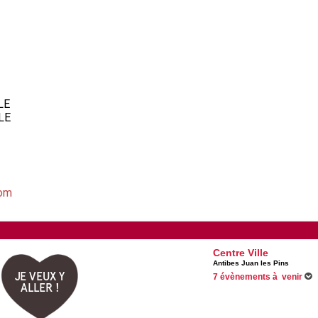
LE
E​
com
Centre Ville
Antibes Juan les Pins
JE VEUX Y
7 évènements à venir
ALLER !
Du 30/06/2026 au 31/08/2026
Du 06/08/2026 au 24/08/2026
Du 08/08/2026 au 09/08/2026
13/08/2026 -
Festival pyromélo