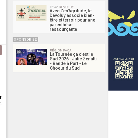
16:42
DEVOLUY
Avec Zen'Agritude, le
Dévoluy associe bien-
être et terroir pour une
parenthèse
ressourçante
SPONSORISÉ
RÉGION PACA
La Tournée ça c'est le
Sud 2026 : Julie Zenatti
- Bande à Part - Le
Choeur du Sud
r
,