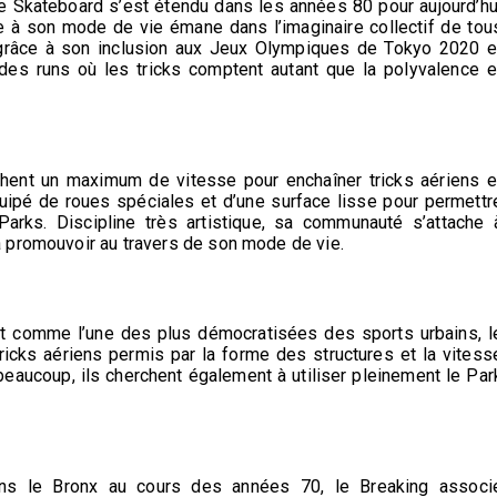
e Skateboard s’est étendu dans les années 80 pour aujourd’hu
e à son mode de vie émane dans l’imaginaire collectif de tou
 grâce à son inclusion aux Jeux Olympiques de Tokyo 2020 e
des runs où les tricks comptent autant que la polyvalence e
rchent un maximum de vitesse pour enchaîner tricks aériens e
uipé de roues spéciales et d’une surface lisse pour permettr
Parks. Discipline très artistique, sa communauté s’attache 
 promouvoir au travers de son mode de vie.
t comme l’une des plus démocratisées des sports urbains, l
icks aériens permis par la forme des structures et la vitess
 beaucoup, ils cherchent également à utiliser pleinement le Par
ans le Bronx au cours des années 70, le Breaking associ