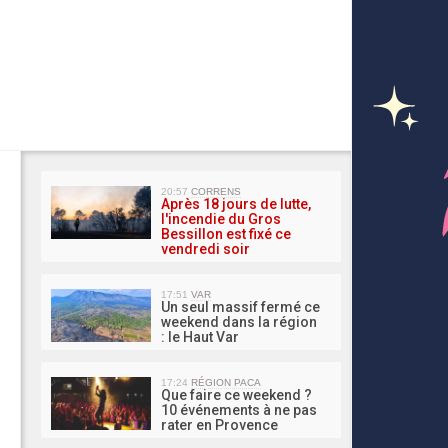
MA 
20:57
CORRENS
Après 18 jours de lutte,
l'incendie du Gros
Bessillon est fixé ce
vendredi soir
17:51
VAR
Un seul massif fermé ce
weekend dans la région
: le Haut Var
17:24
RÉGION PACA
Que faire ce weekend ?
10 événements à ne pas
rater en Provence