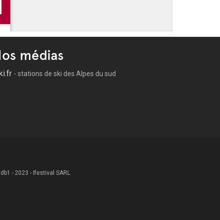
os médias
ki.fr
- stations de ski des Alpes du sud
 .db1 - 2023 - Ifestival SARL