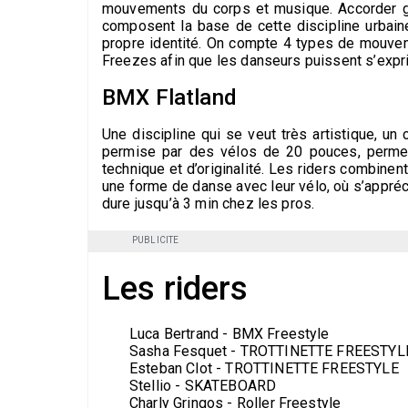
mouvements du corps et musique. Accorder ge
composent la base de cette discipline urbain
propre identité. On compte 4 types de mouve
Freezes afin que les danseurs puissent s’expr
BMX Flatland
Une discipline qui se veut très artistique, un 
permise par des vélos de 20 pouces, permett
technique et d’originalité. Les riders combinen
une forme de danse avec leur vélo, où s’apprécie
dure jusqu’à 3 min chez les pros.
PUBLICITE
Les riders
Luca Bertrand - BMX Freestyle
Sasha Fesquet - TROTTINETTE FREESTYLE​
Esteban Clot - TROTTINETTE FREESTYLE​​
Stellio - SKATEBOARD​
Charly Gringos - Roller Freestyle ​