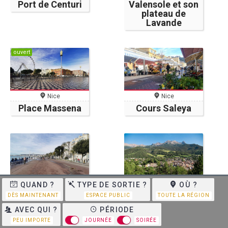
Port de Centuri
Valensole et son
plateau de
Lavande
ouvert
Nice
Nice
Place Massena
Cours Saleya
Nice
Barcelonnette
QUAND ?
TYPE DE SORTIE ?
OÙ ?
Promenade des
Centre-Ville
DÈS MAINTENANT
ESPACE PUBLIC
TOUTE LA RÉGION
Anglais
AVEC QUI ?
PÉRIODE
PEU IMPORTE
JOURNÉE
SOIRÉE