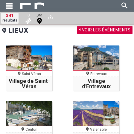
0
341
341
résultats
VOIR LES ÉVÉNEMENTS
LIEUX
Saint-Véran
Entrevaux
Village de Saint-
Village
Véran
d'Entrevaux
Centuri
Valensole