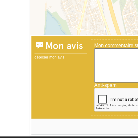
Mon avis
Mon commentaire sur
déposer mon avis
Anti-spam