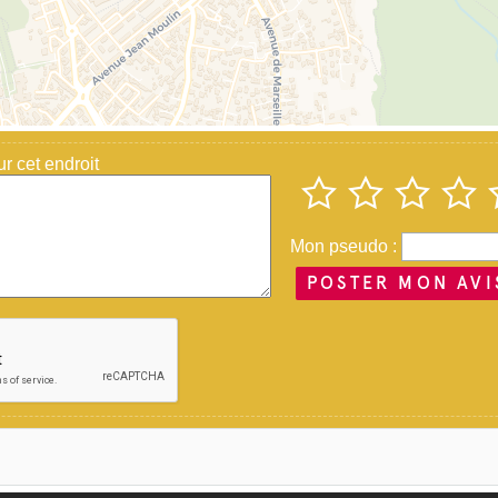
 cet endroit
Mon pseudo :
POSTER MON AVI