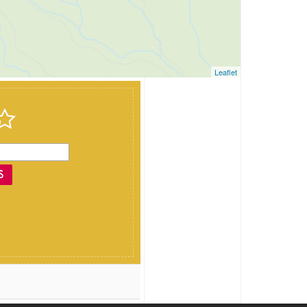
Leaflet
S