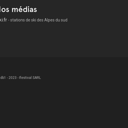
os médias
ki.fr
- stations de ski des Alpes du sud
 .db1 - 2023 - Ifestival SARL