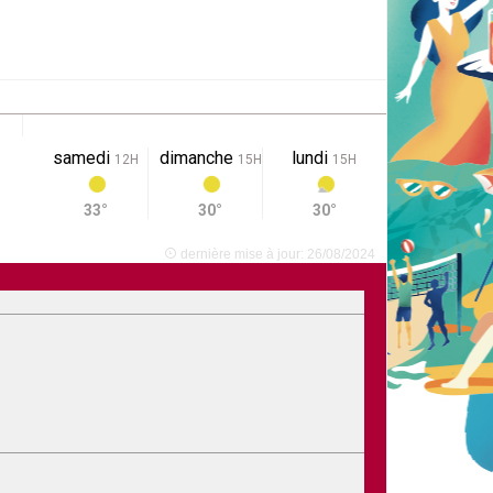
samedi
dimanche
lundi
12H
15H
15H
33°
30°
30°
dernière mise à jour: 26/08/2024