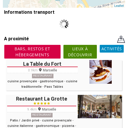
Leaflet
Informations transport
A proximité
BARS, RESTOS ET
LIEUX À
ACTIVITÉS
HÉBERGEMENTS
DÉCOUVRIR
La Table du Fort
0.9km
Marseille
RESTAURANT
cuisine provençale
-
gastronomique
-
cuisine
traditionnelle
-
Pass Tables
Restaurant La Grotte
9.4km
Marseille
RESTAURANT
Patio / Jardin privé
-
cuisine provençale
-
cuisine italienne
-
gastronomique
-
pizzeria
-