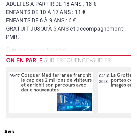
ADULTES À PARTIR DE 18 ANS : 18 €
ENFANTS DE 10 À 17 ANS : 11 €
ENFANTS DE 6 À 9 ANS : 6 €
GRATUIT JUSQU’À 5 ANS et accompagnement
PMR.
dernière mise à jour: 05/06/2024
ON EN PARLE
SUR FREQUENCE-SUD.FR
Cosquer Méditerranée franchit
La Grotte C
08/07
04/10
le cap des 2 millions de visiteurs
portes ce sa
2023
et enrichit son parcours avec
images en a
deux nouveautés
Avis