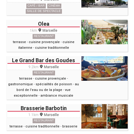
CAFÉ / BAR
CINÉMA
SALLE DE SPECTACLE
Olea
1km
Marseille
RESTAURANT
terrasse
-
cuisine provençale
-
cuisine
italienne
-
cuisine traditionnelle
Le Grand Bar des Goudes
9.2km
Marseille
RESTAURANT
terrasse
-
cuisine provençale
-
gastronomique
-
spécialités de poisson
-
au
bord de l'eau ou de la plage
-
vue
exceptionnelle
-
ambiance musicale
Brasserie Barbotin
1.1km
Marseille
RESTAURANT
terrasse
-
cuisine traditionnelle
-
brasserie