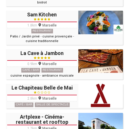
bistrot
Sam Kitchen
1.8km
Marseille
RESTAURANT
Patio / Jardin privé
-
cuisine provençale
-
cuisine traditionnelle
La Cave à Jambon
0.9km
Marseille
CAFÉ / BAR
RESTAURANT
cuisine espagnole
-
ambiance musicale
Le Chapiteau Belle de Mai
2.8km
Marseille
CAFÉ / BAR
SALLE DE SPECTACLE
Artplexe - Cinéma-
restaurant et rooftop
1.7km
Marseille