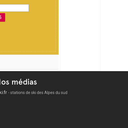
S
os médias
ki.fr
- stations de ski des Alpes du sud