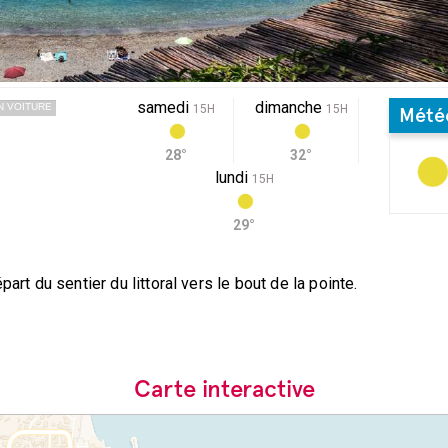
samedi
dimanche
N VOITURE
15H
15H
Mété
28°
32°
lundi
15H
29°
art du sentier du littoral vers le bout de la pointe.
Carte interactive