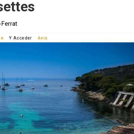
settes
-Ferrat
an
Y Acceder
Avis