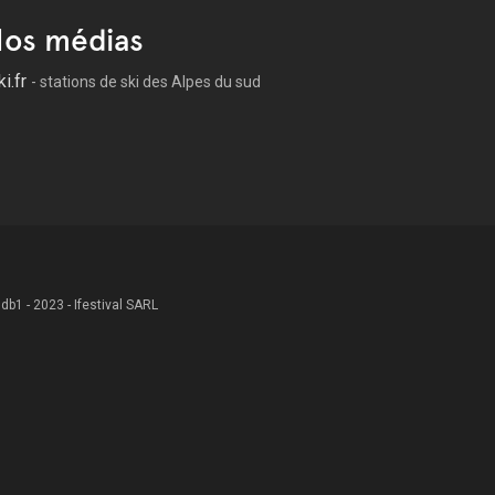
os médias
ki.fr
- stations de ski des Alpes du sud
 .db1 - 2023 - Ifestival SARL