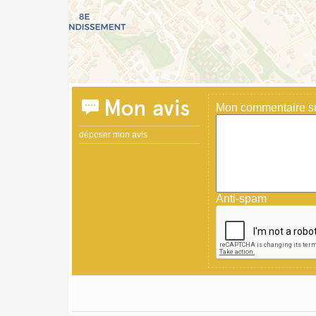
Mon avis
Mon commentaire sur
déposer mon avis
Anti-spam