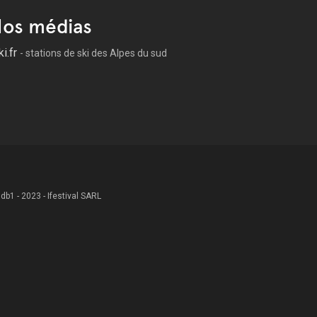
os médias
ki.fr
- stations de ski des Alpes du sud
 .db1 - 2023 - Ifestival SARL