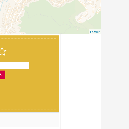
Leaflet
S