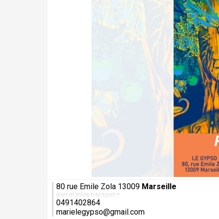
80 rue Emile Zola 13009
Marseille
plan et infos transport
0491402864
marielegypso@gmail.com