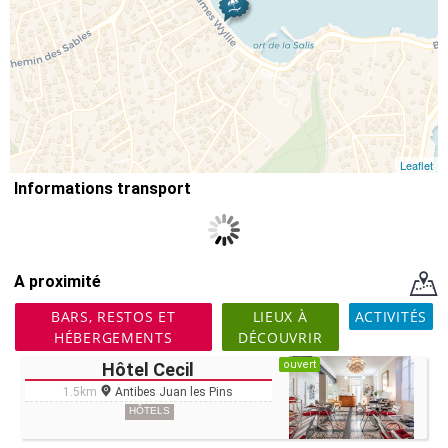
Leaflet
Informations transport
A proximité
BARS, RESTOS ET
LIEUX À
ACTIVITÉS
HÉBERGEMENTS
DÉCOUVRIR
ouvert
Hôtel Cecil
1.5km
Antibes Juan les Pins
HÔTELS