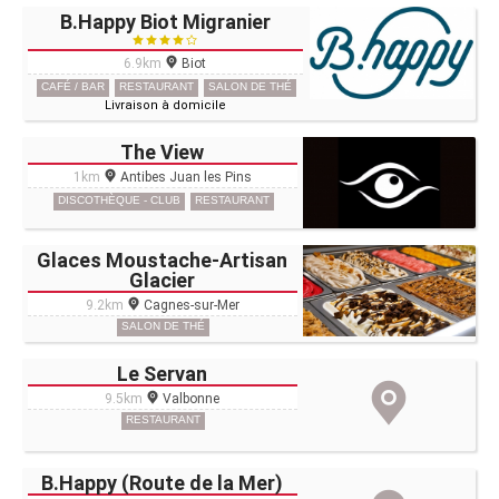
B.Happy Biot Migranier
6.9km
Biot
CAFÉ / BAR
RESTAURANT
SALON DE THÉ
Livraison à domicile
The View
1km
Antibes Juan les Pins
DISCOTHÈQUE - CLUB
RESTAURANT
Glaces Moustache-Artisan
Glacier
9.2km
Cagnes-sur-Mer
SALON DE THÉ
Le Servan
9.5km
Valbonne
RESTAURANT
B.Happy (Route de la Mer)