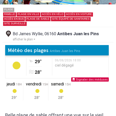
PLAGE
FAMILLE
PLAGE EN VILLE
ACCÈS EN VÉLO
ACCÈS EN VOITURE
ACCÈS EN BUS
PLAGE DE SABLE
SITE ÉQUIPÉ DE SANITAIRES
SITE SURVEILLÉ
Bd James Wyllie, 06160
Antibes Juan les Pins
afficher le plan
Météo des plages
Antibes Juan les Pins
06/08/2026 18:00
29°
ciel dégagé
28°
Signaler des méduses
jeudi
vendredi
samedi
18H
15H
15H
29°
28°
28°
Belle plage de sable offrant une vue sur le vieil