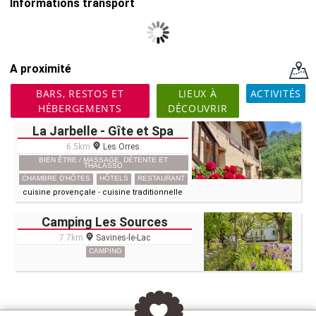
Informations transport
A proximité
BARS, RESTOS ET
LIEUX À
ACTIVITÉS
HÉBERGEMENTS
DÉCOUVRIR
La Jarbelle - Gîte et Spa
6.5km
Les Orres
BIEN ÊTRE / MASSAGE, DÉTENTE ET
THALASSO
CHAMBRE D'HÔTES
HÔTELS
RESTAURANT
cuisine provençale
-
cuisine traditionnelle
Camping Les Sources
7.7km
Savines-le-Lac
CAMPING