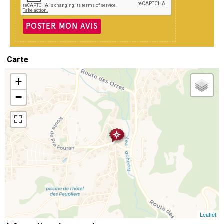
POSTER MON AVIS
Carte
+
−
Leaflet