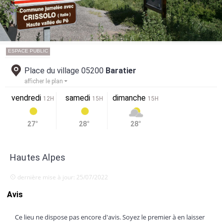
ESPACE PUBLIC
Place du village 05200
Baratier
afficher le plan
vendredi
samedi
dimanche
12H
15H
15H
27°
28°
28°
Hautes Alpes
dernière mise à jour: 25/07/2022
Avis
Ce lieu ne dispose pas encore d'avis. Soyez le premier à en laisser