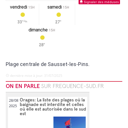
Signaler des méduses
vendredi
samedi
15H
15H
33°
27°
dimanche
15H
28°
Plage centrale de Sausset-les-Pins.
dernière mise à jour: 31/07/2025
ON EN PARLE
SUR FREQUENCE-SUD.FR
Orages: La liste des plages où la
28/08
baignade est interdite et celles
2025
où elle est autorisée dans le sud
est