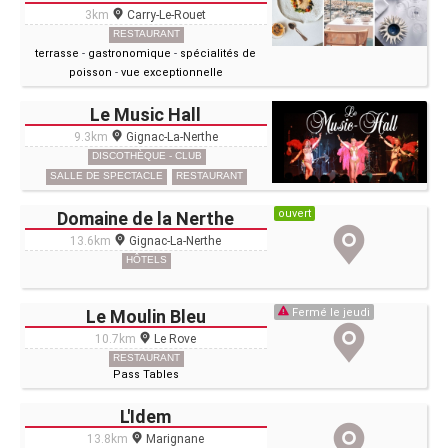
3km
Carry-Le-Rouet
RESTAURANT
terrasse
-
gastronomique
-
spécialités de
poisson
-
vue exceptionnelle
Le Music Hall
9.3km
Gignac-La-Nerthe
DISCOTHÈQUE - CLUB
SALLE DE SPECTACLE
RESTAURANT
ouvert
Domaine de la Nerthe
13.6km
Gignac-La-Nerthe
HÔTELS
Le Moulin Bleu
Fermé le jeudi
10.7km
Le Rove
RESTAURANT
Pass Tables
L'Idem
13.8km
Marignane