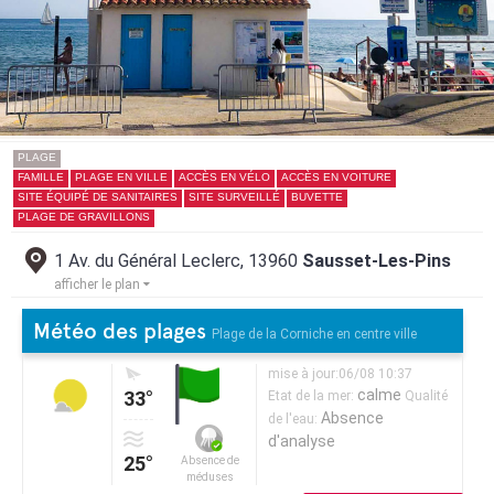
PLAGE
FAMILLE
PLAGE EN VILLE
ACCÈS EN VÉLO
ACCÈS EN VOITURE
SITE ÉQUIPÉ DE SANITAIRES
SITE SURVEILLÉ
BUVETTE
PLAGE DE GRAVILLONS
1 Av. du Général Leclerc, 13960
Sausset-Les-Pins
afficher le plan
Météo des plages
Plage de la Corniche en centre ville
mise à jour:06/08 10:37
calme
33°
Etat de la mer:
Qualité
Absence
de l'eau:
d'analyse
25°
Absence de
méduses