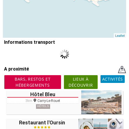
Leaflet
Informations transport
A proximité
BARS, RESTOS ET
LIEUX À
ACTIVITÉS
HÉBERGEMENTS
DÉCOUVRIR
Hôtel Bleu
3km
Carry-Le-Rouet
HÔTELS
Restaurant l'Oursin