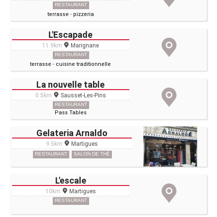
RESTAURANT
terrasse
-
pizzeria
L'Escapade
11.9km
Marignane
RESTAURANT
terrasse
-
cuisine traditionnelle
La nouvelle table
0.5km
Sausset-Les-Pins
RESTAURANT
Pass Tables
Gelateria Arnaldo
9.5km
Martigues
RESTAURANT
SALON DE THÉ
L'escale
10km
Martigues
RESTAURANT