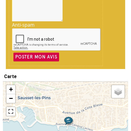
Anti-spam
POSTER MON AVIS
Carte
+
−