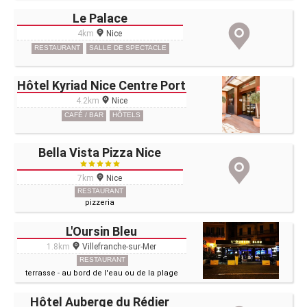
Le Palace
4km
Nice
RESTAURANT
SALLE DE SPECTACLE
Hôtel Kyriad Nice Centre Port
4.2km
Nice
CAFÉ / BAR
HÔTELS
Bella Vista Pizza Nice
7km
Nice
RESTAURANT
pizzeria
L'Oursin Bleu
1.8km
Villefranche-sur-Mer
RESTAURANT
terrasse
-
au bord de l'eau ou de la plage
Hôtel Auberge du Rédier