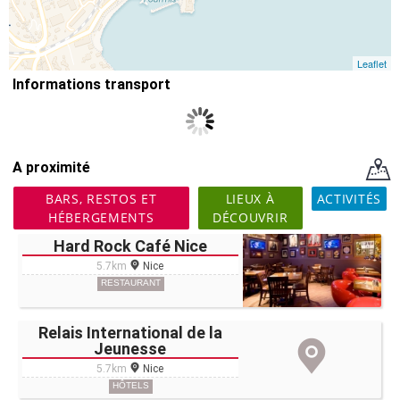
Leaflet
Informations transport
A proximité
BARS, RESTOS ET
LIEUX À
ACTIVITÉS
HÉBERGEMENTS
DÉCOUVRIR
Hard Rock Café Nice
5.7km
Nice
RESTAURANT
Relais International de la
Jeunesse
5.7km
Nice
HÔTELS