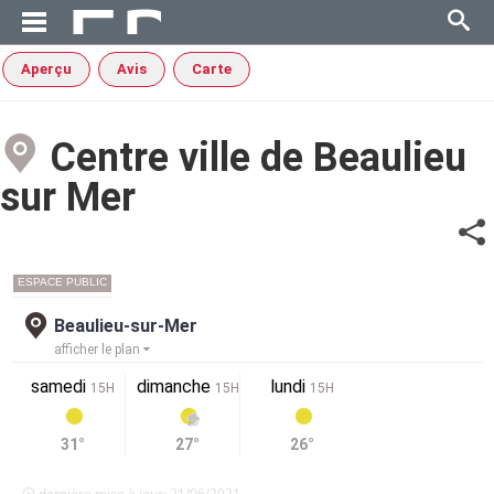
Aperçu
Avis
Carte
Centre ville de Beaulieu
sur Mer
ESPACE PUBLIC
Beaulieu-sur-Mer
afficher le plan
samedi
dimanche
lundi
15H
15H
15H
31°
27°
26°
dernière mise à jour: 21/06/2021