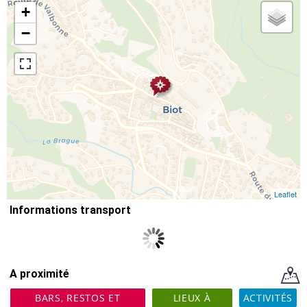
+
−
Leaflet
Informations transport
A proximité
BARS, RESTOS ET
LIEUX À
ACTIVITÉS