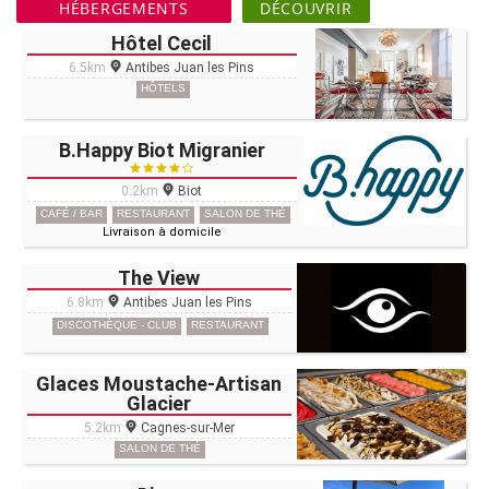
HÉBERGEMENTS
DÉCOUVRIR
Hôtel Cecil
6.5km
Antibes Juan les Pins
HÔTELS
B.Happy Biot Migranier
0.2km
Biot
CAFÉ / BAR
RESTAURANT
SALON DE THÉ
Livraison à domicile
The View
6.8km
Antibes Juan les Pins
DISCOTHÈQUE - CLUB
RESTAURANT
Glaces Moustache-Artisan
Glacier
5.2km
Cagnes-sur-Mer
SALON DE THÉ