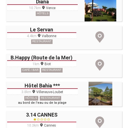
Diana
10.7km
Vence
HÔTELS
Le Servan
4.4km
Valbonne
RESTAURANT
B.Happy (Route de la Mer)
1km
Biot
CAFÉ / BAR
RESTAURANT
Hôtel Bahia ***
3.8km
Villeneuve-Loubet
HÔTELS
RESTAURANT
au bord de l'eau ou de la plage
3.14 CANNES
10.3km
Cannes