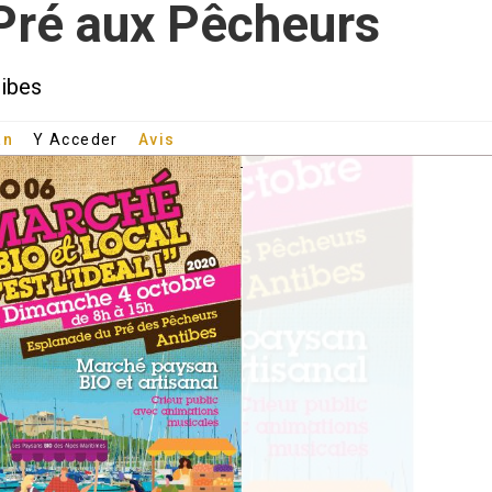
Pré aux Pêcheurs
tibes
an
Y Acceder
Avis