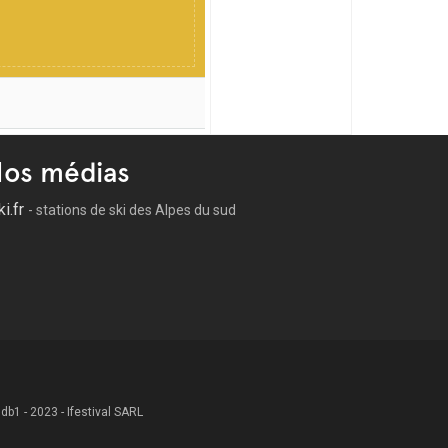
os médias
ki.fr
- stations de ski des Alpes du sud
 .db1 - 2023 - Ifestival SARL