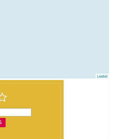
Leaflet
S