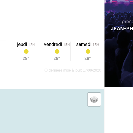
jeudi
vendredi
samedi
12H
15H
15H
28°
28°
28°
dernière mise à jour: 17/09/2020