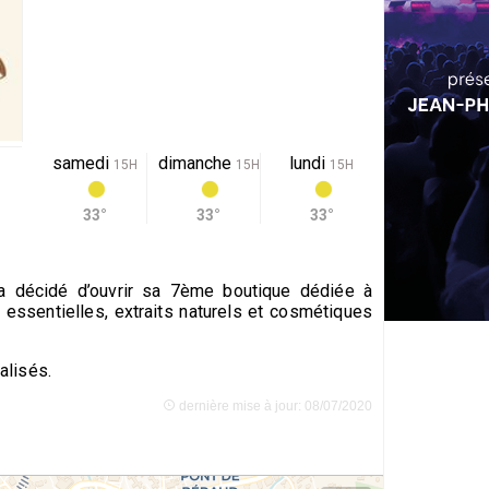
samedi
dimanche
lundi
15H
15H
15H
33°
33°
33°
 a décidé d’ouvrir sa 7ème boutique dédiée à
 essentielles, extraits naturels et cosmétiques
alisés.
dernière mise à jour: 08/07/2020