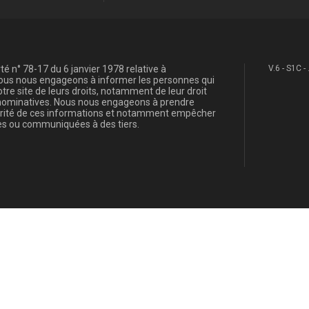
é n° 78-17 du 6 janvier 1978 relative à
V.6 - S1C -
, nous nous engageons à informer les personnes qui
re site de leurs droits, notamment de leur droit
s nominatives. Nous nous engageons à prendre
curité de ces informations et notamment empêcher
s ou communiquées à des tiers.