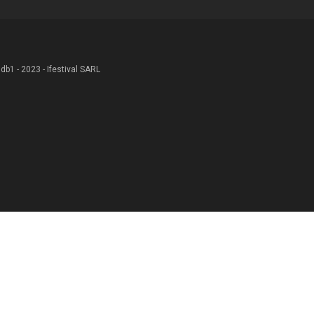
 .db1 - 2023 - Ifestival SARL