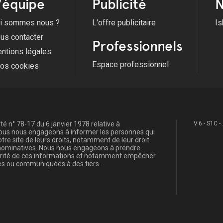
'équipe
Publicité
N
i sommes nous ?
L'offre publicitaire
Is
us contacter
Professionnels
ntions légales
Espace professionnel
fos cookies
é n° 78-17 du 6 janvier 1978 relative à
V.6 - S1C -
, nous nous engageons à informer les personnes qui
re site de leurs droits, notamment de leur droit
s nominatives. Nous nous engageons à prendre
curité de ces informations et notamment empêcher
s ou communiquées à des tiers.