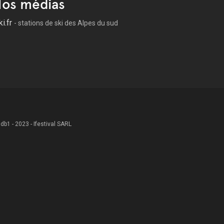
os médias
ki.fr
- stations de ski des Alpes du sud
 .db1 - 2023 - Ifestival SARL