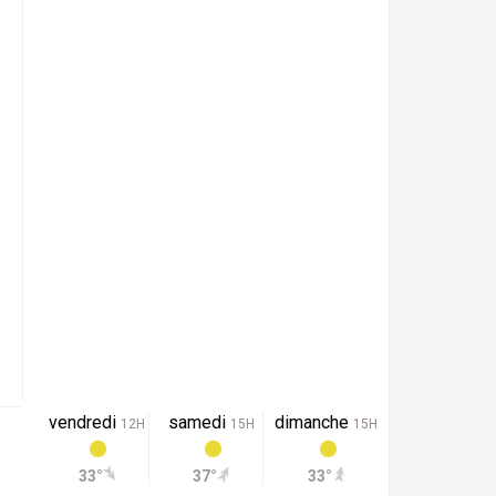
vendredi
samedi
dimanche
12H
15H
15H
33°
37°
33°