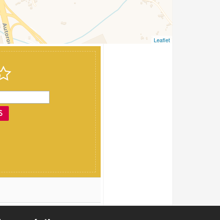
Leaflet
S