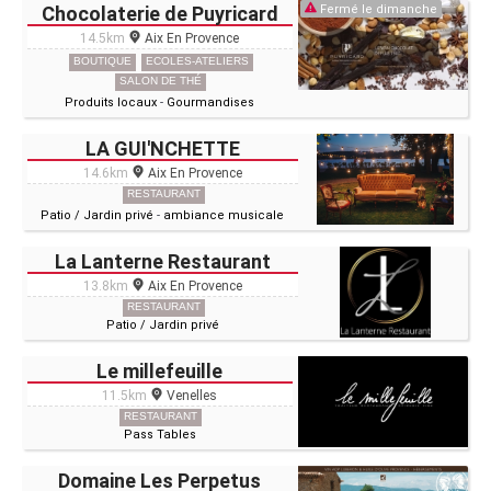
Chocolaterie de Puyricard
Fermé le dimanche
14.5km
Aix En Provence
BOUTIQUE
ECOLES-ATELIERS
SALON DE THÉ
Produits locaux
-
Gourmandises
LA GUI'NCHETTE
14.6km
Aix En Provence
RESTAURANT
Patio / Jardin privé
-
ambiance musicale
La Lanterne Restaurant
13.8km
Aix En Provence
RESTAURANT
Patio / Jardin privé
Le millefeuille
11.5km
Venelles
RESTAURANT
Pass Tables
Domaine Les Perpetus