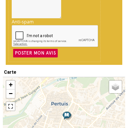
Anti-spam
POSTER MON AVIS
Carte
+
−