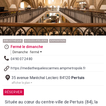
BIBLIOTHÈQUE
ECOLES-ATELIERS
EXPOSITION
Fermé le dimanche
Dimanche
fermé
04 90 07 24 80
https://mediathequelescarmes.ampmetropole.fr
35 avenue Maréchal Leclerc 84120
Pertuis
afficher le plan
RÉSERVER
Située au cœur du centre-ville de Pertuis (84), la