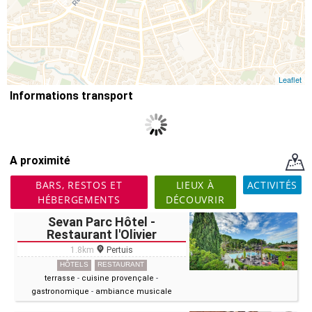
Leaflet
Informations transport
A proximité
BARS, RESTOS ET
LIEUX À
ACTIVITÉS
HÉBERGEMENTS
DÉCOUVRIR
Sevan Parc Hôtel -
Restaurant l'Olivier
1.8km
Pertuis
HÔTELS
RESTAURANT
terrasse
-
cuisine provençale
-
gastronomique
-
ambiance musicale