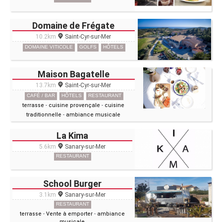
Domaine de Frégate
10.2km
Saint-Cyr-sur-Mer
DOMAINE VITICOLE
GOLFS
HÔTELS
Maison Bagatelle
13.7km
Saint-Cyr-sur-Mer
CAFÉ / BAR
HÔTELS
RESTAURANT
terrasse
-
cuisine provençale
-
cuisine
traditionnelle
-
ambiance musicale
La Kima
5.6km
Sanary-sur-Mer
RESTAURANT
School Burger
3.1km
Sanary-sur-Mer
RESTAURANT
terrasse
-
Vente à emporter
-
ambiance
musicale