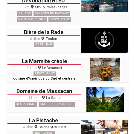
Destination BLEU
8.3km
Six-Fours-les-Plages
BALADE
BALADES EN BATEAUX
NAUTISME / VOILE
RESTAURANT
Bière de la Rade
8.4km
Toulon
CAFÉ / BAR
La Marmite créole
0.1km
Le Beausset
RESTAURANT
cuisine d'Amérique du Sud et centrale
Domaine de Massacan
11.4km
La Garde
RESTAURANT
SALLE DE SPECTACLE
La Pistache
14.3km
Saint-Cyr-sur-Mer
RESTAURANT