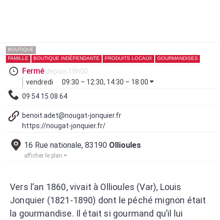
BOUTIQUE
FAMILLE
BOUTIQUE INDÉPENDANTE
PRODUITS LOCAUX
GOURMANDISES
Fermé
depuis 18h00
vendredi
09:30 – 12:30, 14:30 – 18:00
09 54 15 08 64
benoit.adet@nougat-jonquier.fr
https://nougat-jonquier.fr/
16 Rue nationale, 83190
Ollioules
afficher le plan
Vers l’an 1860, vivait à Ollioules (Var), Louis
Jonquier (1821-1890) dont le péché mignon était
la gourmandise. Il était si gourmand qu’il lui