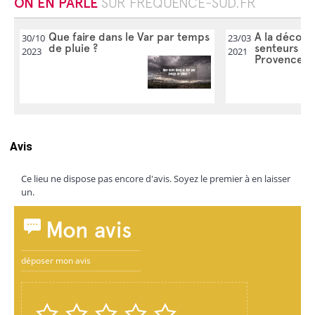
ON EN PARLE
SUR FREQUENCE-SUD.FR
Que faire dans le Var par temps
A la découv
30/10
23/03
de pluie ?
senteurs et 
2023
2021
Provence
Avis
Ce lieu ne dispose pas encore d'avis. Soyez le premier à en laisser
un.
Mon avis
déposer mon avis