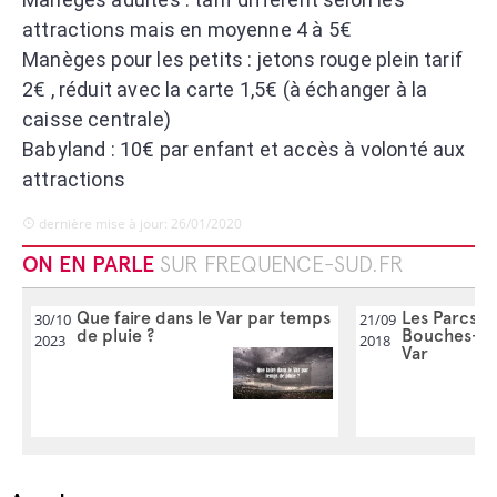
attractions mais en moyenne 4 à 5€
Manèges pour les petits : jetons rouge plein tarif
2€ , réduit avec la carte 1,5€ (à échanger à la
caisse centrale)
Babyland : 10€ par enfant et accès à volonté aux
attractions
dernière mise à jour: 26/01/2020
ON EN PARLE
SUR FREQUENCE-SUD.FR
Que faire dans le Var par temps
Les Parcs d'
30/10
21/09
de pluie ?
Bouches-du
2023
2018
Var