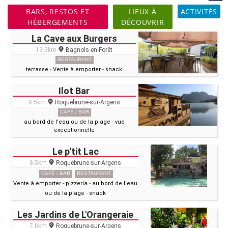
BARS, RESTOS ET
LIEUX À
ACTIVITÉS
HÉBERGEMENTS
DÉCOUVRIR
La Cave aux Burgers
13.3km
Bagnols-en-Forêt
RESTAURANT
terrasse
-
Vente à emporter
-
snack
Ilot Bar
8.5km
Roquebrune-sur-Argens
CAFÉ / BAR
au bord de l'eau ou de la plage
-
vue
exceptionnelle
Le p'tit Lac
8.5km
Roquebrune-sur-Argens
CAFÉ / BAR
RESTAURANT
Vente à emporter
-
pizzeria
-
au bord de l'eau
ou de la plage
-
snack
Les Jardins de L'Orangeraie
7.8km
Roquebrune-sur-Argens