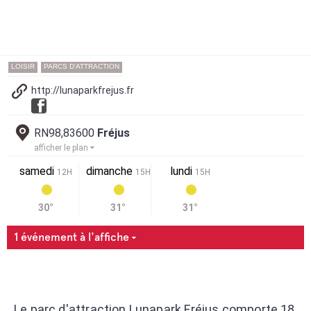
LOISIR
PARCS D'ATTRACTION
http://lunaparkfrejus.fr
RN98,83600
Fréjus
afficher le plan
samedi
dimanche
lundi
12H
15H
15H
30°
31°
31°
1 événement à l'affiche
Le parc d'attraction Lunapark Fréjus comporte 18