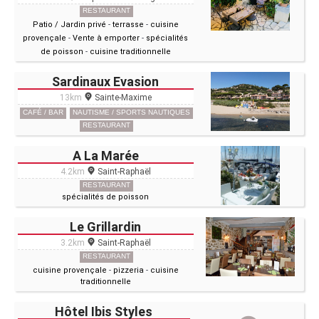
RESTAURANT
Patio / Jardin privé
-
terrasse
-
cuisine
provençale
-
Vente à emporter
-
spécialités
de poisson
-
cuisine traditionnelle
Sardinaux Evasion
13km
Sainte-Maxime
CAFÉ / BAR
NAUTISME / SPORTS NAUTIQUES
RESTAURANT
A La Marée
4.2km
Saint-Raphaël
RESTAURANT
spécialités de poisson
Le Grillardin
3.2km
Saint-Raphaël
RESTAURANT
cuisine provençale
-
pizzeria
-
cuisine
traditionnelle
Hôtel Ibis Styles