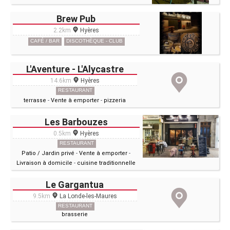
Brew Pub
2.2km
Hyères
CAFÉ / BAR
DISCOTHÈQUE - CLUB
L'Aventure - L'Alycastre
14.6km
Hyères
RESTAURANT
terrasse
-
Vente à emporter
-
pizzeria
Les Barbouzes
0.5km
Hyères
RESTAURANT
Patio / Jardin privé
-
Vente à emporter
-
Livraison à domicile
-
cuisine traditionnelle
Le Gargantua
9.5km
La Londe-les-Maures
RESTAURANT
brasserie