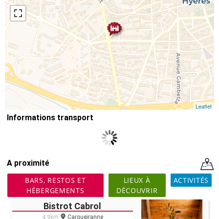
Leaflet
Informations transport
A proximité
BARS, RESTOS ET
LIEUX À
ACTIVITÉS
HÉBERGEMENTS
DÉCOUVRIR
Bistrot Cabrol
4.9km
Carqueiranne