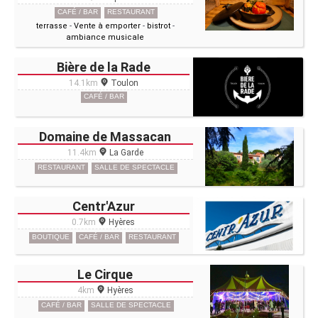
CAFÉ / BAR
RESTAURANT
terrasse
-
Vente à emporter
-
bistrot
-
ambiance musicale
Bière de la Rade
14.1km
Toulon
CAFÉ / BAR
Domaine de Massacan
11.4km
La Garde
RESTAURANT
SALLE DE SPECTACLE
Centr'Azur
0.7km
Hyères
BOUTIQUE
CAFÉ / BAR
RESTAURANT
Le Cirque
4km
Hyères
CAFÉ / BAR
SALLE DE SPECTACLE