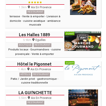
1.3km
Aix En Provence
RESTAURANT
terrasse
-
Vente à emporter
-
Livraison à
domicile
-
cuisine asiatique
-
ambiance
musicale
ouvert
Les Halles 1889
5.9km
Eguilles
BOUTIQUE
RESTAURANT
Produits locaux
-
Gourmandises
-
cuisine
provençale
-
Vente à emporter
ouvert
Hôtel le Pigonnet
1.4km
Aix En Provence
HÔTELS
RESTAURANT
Patio / Jardin privé
-
gastronomique
-
cuisine traditionnelle
LA GUI'NCHETTE
5.5km
Aix En Provence
RESTAURANT