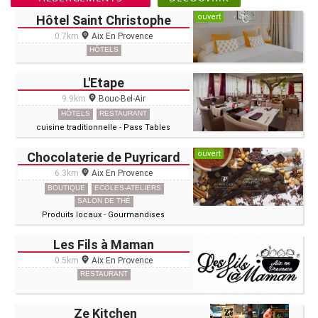
ouvert
Hôtel Saint Christophe
0.7km
Aix En Provence
HÔTELS
L'Etape
9.9km
Bouc-Bel-Air
HÔTELS
RESTAURANT
cuisine traditionnelle
-
Pass Tables
ouvert
Chocolaterie de Puyricard
6.3km
Aix En Provence
BOUTIQUE
ECOLES-ATELIERS
SALON DE THÉ
Produits locaux
-
Gourmandises
Les Fils à Maman
0.5km
Aix En Provence
RESTAURANT
Ze Kitchen