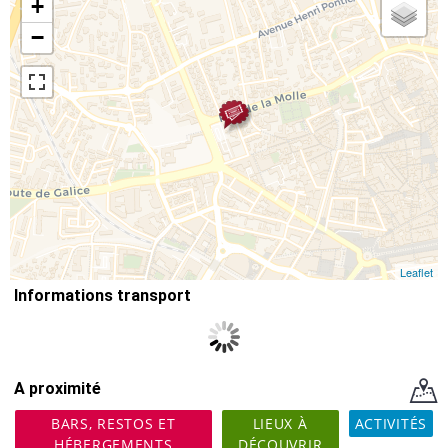
+
−
Leaflet
Informations transport
A proximité
BARS, RESTOS ET
LIEUX À
ACTIVITÉS
HÉBERGEMENTS
DÉCOUVRIR