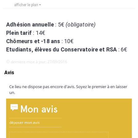
afficher le plan
Adhésion annuelle
: 5€
(obligatoire)
Plein tarif
: 14€
Chômeurs et -18 ans
: 10€
Etudiants, élèves du Conservatoire et RSA
: 6€
dernière mise à jour: 27/09/2016
Avis
Ce lieu ne dispose pas encore d'avis. Soyez le premier à en laisser
un.
Mon avis
déposer mon avis