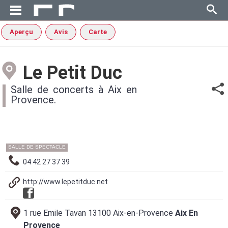
Aperçu
Avis
Carte
Le Petit Duc
Salle de concerts à Aix en
Provence.
SALLE DE SPECTACLE
04 42 27 37 39
http://www.lepetitduc.net
1 rue Emile Tavan 13100 Aix-en-Provence
Aix En
Provence