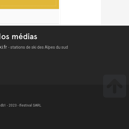
os médias
ki.fr
- stations de ski des Alpes du sud
 .db1 - 2023 - Ifestival SARL