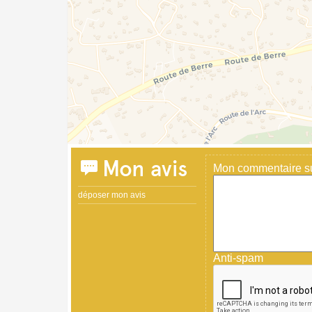
Mon avis
Mon commentaire sur
déposer mon avis
Anti-spam