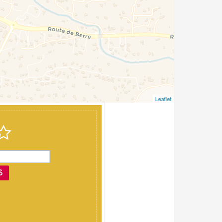
Leaflet
S