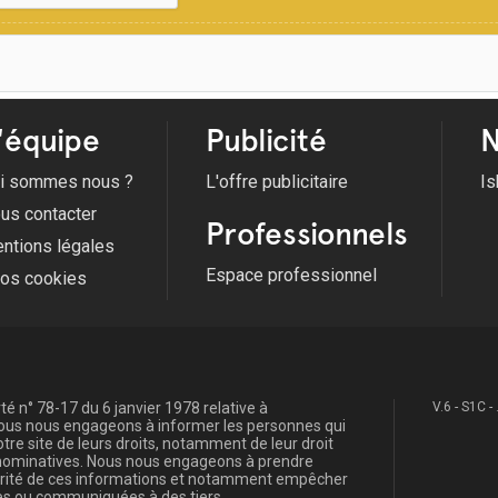
'équipe
Publicité
N
i sommes nous ?
L'offre publicitaire
Is
us contacter
Professionnels
ntions légales
Espace professionnel
fos cookies
é n° 78-17 du 6 janvier 1978 relative à
V.6 - S1C -
, nous nous engageons à informer les personnes qui
re site de leurs droits, notamment de leur droit
s nominatives. Nous nous engageons à prendre
curité de ces informations et notamment empêcher
s ou communiquées à des tiers.