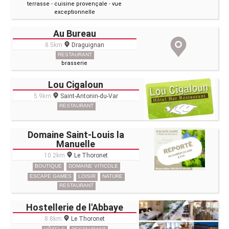
terrasse
-
cuisine provençale
-
vue
exceptionnelle
Au Bureau
8.5km
Draguignan
RESTAURANT
brasserie
Lou Cigaloun
5.9km
Saint-Antonin-du-Var
RESTAURANT
Domaine Saint-Louis la
Manuelle
10.2km
Le Thoronet
BOUTIQUE
DOMAINE VITICOLE
ESCAPE GAMES
LOISIR
NATURE
RESTAURANT
Hostellerie de l'Abbaye
8.8km
Le Thoronet