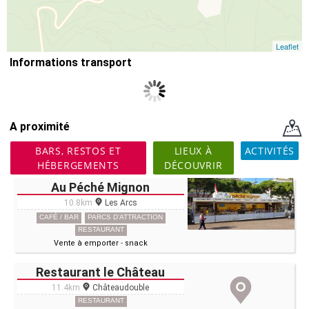
Leaflet
Informations transport
A proximité
BARS, RESTOS ET
LIEUX À
ACTIVITÉS
HÉBERGEMENTS
DÉCOUVRIR
Au Péché Mignon
10.8km
Les Arcs
CAFÉ / BAR
PARCS D'ATTRACTION
RESTAURANT
Vente à emporter
-
snack
Restaurant le Château
11.4km
Châteaudouble
RESTAURANT