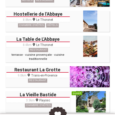
HÔTELS
RESTAURANT
Hostellerie de l'Abbaye
8.8km
Le Thoronet
CHAMBRE D'HÔTES
HÔTELS
La Table de L'Abbaye
8.8km
Le Thoronet
RESTAURANT
terrasse
-
cuisine provençale
-
cuisine
traditionnelle
Restaurant La Grotte
9.8km
Trans-en-Provence
RESTAURANT
ouvert
La Vieille Bastide
3.3km
Flayosc
CHAMBRE D'HÔTES