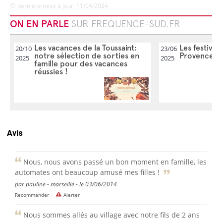
dernière mise à jour: 11/04/2024
ON EN PARLE
SUR FREQUENCE-SUD.FR
Les vacances de la Toussaint:
Les festivit
20/10
23/06
notre sélection de sorties en
Provence
2025
2025
famille pour des vacances
réussies !
Avis
Nous, nous avons passé un bon moment en famille, les
automates ont beaucoup amusé mes filles !
par pauline - marseille - le 03/06/2014
-
Recommander
Alerter
Nous sommes allés au village avec notre fils de 2 ans