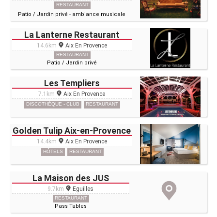
RESTAURANT
Patio / Jardin privé
-
ambiance musicale
La Lanterne Restaurant
14.6km
Aix En Provence
RESTAURANT
Patio / Jardin privé
Les Templiers
7.1km
Aix En Provence
DISCOTHÈQUE - CLUB
RESTAURANT
Golden Tulip Aix-en-Provence
14.4km
Aix En Provence
HÔTELS
RESTAURANT
La Maison des JUS
9.7km
Eguilles
RESTAURANT
Pass Tables