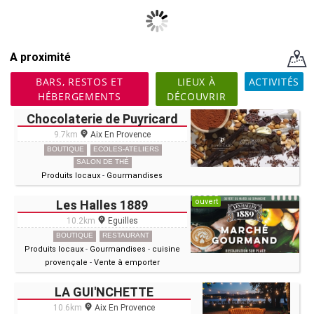
A proximité
BARS, RESTOS ET
LIEUX À
ACTIVITÉS
HÉBERGEMENTS
DÉCOUVRIR
Chocolaterie de Puyricard
9.7km
Aix En Provence
BOUTIQUE
ECOLES-ATELIERS
SALON DE THÉ
Produits locaux
-
Gourmandises
ouvert
Les Halles 1889
10.2km
Eguilles
BOUTIQUE
RESTAURANT
Produits locaux
-
Gourmandises
-
cuisine
provençale
-
Vente à emporter
LA GUI'NCHETTE
10.6km
Aix En Provence