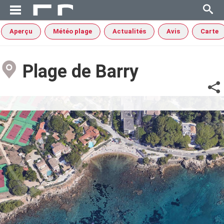
Aperçu
Météo plage
Actualités
Avis
Carte
Plage de Barry