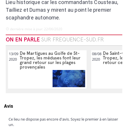
Lieu historique car les commandants Cousteau,
Tailliez et Dumas y mirent au point le premier
scaphandre autonome.
dernière mise à jour: 22/06/2020
ON EN PARLE
SUR FREQUENCE-SUD.FR
De Martigues au Golfe de St-
De Saint-Cyr
13/09
08/08
Tropez, les méduses font leur
Tropez, les
2020
2020
grand retour sur les plages
retour ce w
provençales
Avis
Ce lieu ne dispose pas encore d'avis. Soyez le premier à en laisser
un.