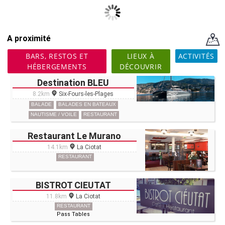
A proximité
BARS, RESTOS ET
LIEUX À
ACTIVITÉS
HÉBERGEMENTS
DÉCOUVRIR
Destination BLEU
8.2km
Six-Fours-les-Plages
BALADE
BALADES EN BATEAUX
NAUTISME / VOILE
RESTAURANT
Restaurant Le Murano
14.1km
La Ciotat
RESTAURANT
BISTROT CIEUTAT
11.8km
La Ciotat
RESTAURANT
Pass Tables