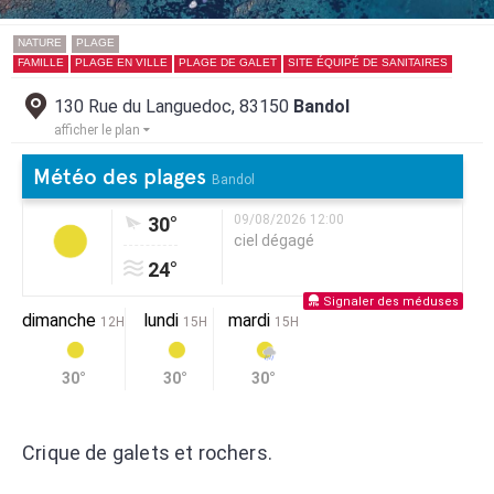
NATURE
PLAGE
FAMILLE
PLAGE EN VILLE
PLAGE DE GALET
SITE ÉQUIPÉ DE SANITAIRES
130 Rue du Languedoc, 83150
Bandol
afficher le plan
Météo des plages
Bandol
09/08/2026 12:00
30°
ciel dégagé
24°
Signaler des méduses
dimanche
lundi
mardi
12H
15H
15H
30°
30°
30°
Crique de galets et rochers.